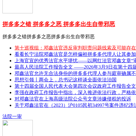
拼多多之错 拼多多之恶 拼多多出生自带邪恶
拼多多之错拼多多之恶拼多多出生自带邪恶
第十巡视组：邓鑫法官违反审判职责问题线索及可能存在
看看长宁法院邓鑫法官是怎样偏袒拼多多代理人让其参加
上海官宣的优秀法官水平堪忧——以网红法官邓鑫文章“审理
最高人民法院工作报告全文 ——2026年3月9日在第十四
邓鑫法官允许无合法身份的拼多多代理人参与庭审确属不
思想引领丨两会上，总书记这样谈全面依法治国
第十四届全国人民代表大会第四次会议政府工作报告全文 
李强在政府工作报告中指出，深入推进依法行政，严格依
对邓鑫法官在上海高级法院公众号文章涉嫌侵权的投诉
关于邓鑫法官在（2023）沪0105民初34997号案件违纪
法院一审