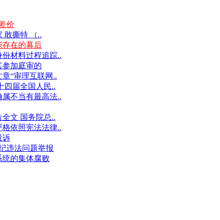
差价
撕特 （..
能存在的幕后
份材料过程追踪..
其参加庭审的
“审理互联网..
十四届全国人民..
属不当有最高法..
文 国务院总..
格依照宪法法律..
投诉
件违纪违法问题举报
系统的集体腐败