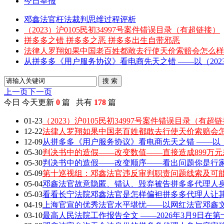
今日举报
邓鑫法官枉法裁判思维过程评析
（2023）沪0105民初34997号案件错误目录（有超链接）
拼多多之错 拼多多之恶 拼多多出生自带邪恶
法律人罗翔如果中国老百姓都敢去行使天价索赔会怎么样
从拼多多《用户服务协议》看电商先天之错 ——以（2023）
搜 索
上一页
下一页
今日
今天更新
0
篇 共有
178
篇
01-23
（2023）沪0105民初34997号案件错误目录（有超
12-22
法律人罗翔如果中国老百姓都敢去行使天价索赔会
12-09
从拼多多《用户服务协议》看电商先天之错 ——以（202
05-30
判决书中的造假——改变数值——直接造成899万元
05-30
判决书中的造假——改变顺序——看出问题你是行家 敢
05-09
第十巡视组：邓鑫法官违反审判职责问题线索及可
05-04
邓鑫法官故意隐匿、错认、毁弃被告拼多多代理人身
05-03
看看长宁法院邓鑫法官是怎样偏袒拼多多代理人让
04-19
上海官宣的优秀法官水平堪忧——以网红法官邓鑫文章
03-10
最高人民法院工作报告全文 ——2026年3月9日在第