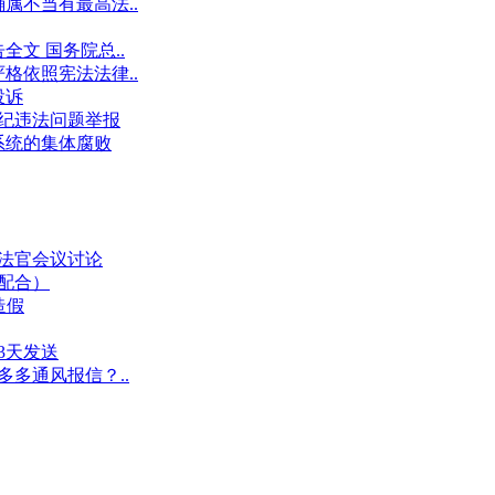
属不当有最高法..
文 国务院总..
格依照宪法法律..
投诉
件违纪违法问题举报
系统的集体腐败
业法官会议讨论
假配合）
造假
3天发送
多多通风报信？..