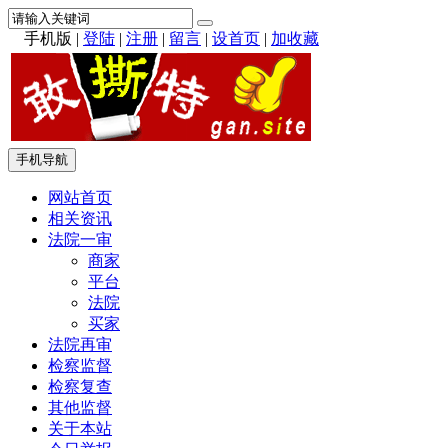
手机版
|
登陆
|
注册
|
留言
|
设首页
|
加收藏
手机导航
网站首页
相关资讯
法院一审
商家
平台
法院
买家
法院再审
检察监督
检察复查
其他监督
关于本站