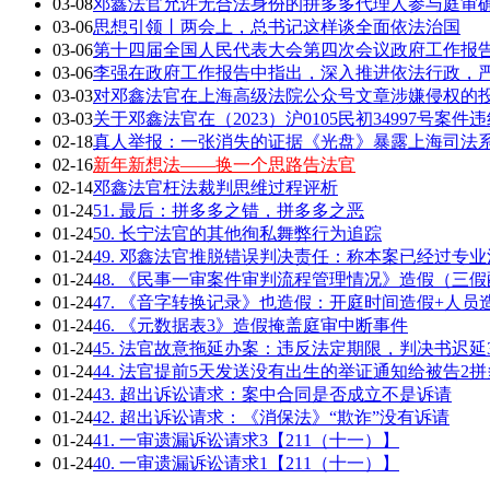
03-08
邓鑫法官允许无合法身份的拼多多代理人参与庭审确
03-06
思想引领丨两会上，总书记这样谈全面依法治国
03-06
第十四届全国人民代表大会第四次会议政府工作报告全
03-06
李强在政府工作报告中指出，深入推进依法行政，严
03-03
对邓鑫法官在上海高级法院公众号文章涉嫌侵权的
03-03
关于邓鑫法官在（2023）沪0105民初34997号案
02-18
真人举报：一张消失的证据《光盘》暴露上海司法
02-16
新年新想法——换一个思路告法官
02-14
邓鑫法官枉法裁判思维过程评析
01-24
51. 最后：拼多多之错，拼多多之恶
01-24
50. 长宁法官的其他徇私舞弊行为追踪
01-24
49. 邓鑫法官推脱错误判决责任：称本案已经过专
01-24
48. 《民事一审案件审判流程管理情况》造假（三
01-24
47. 《音字转换记录》也造假：开庭时间造假+人员
01-24
46. 《元数据表3》造假掩盖庭审中断事件
01-24
45. 法官故意拖延办案：违反法定期限，判决书迟延
01-24
44. 法官提前5天发送没有出生的举证通知给被告2拼
01-24
43. 超出诉讼请求：案中合同是否成立不是诉请
01-24
42. 超出诉讼请求：《消保法》“欺诈”没有诉请
01-24
41. 一审遗漏诉讼请求3【211（十一）】
01-24
40. 一审遗漏诉讼请求1【211（十一）】