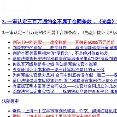
3. 一审认定三百万违约金不属于合同条款，《光盘》能
3.一审认定三百万违约金不属于合同条款，《光盘》能证明相
判决书中的造假——改变数值——直接造成899万元差价
判决书中的造假——改变顺序——看出问题你是行家 敢撕特 （20
判断本案类案用相对值“便宜比”，不是绝对值价格差
请依法调查长宁法院邓鑫法官等涉嫌民事审判枉法裁判的
你说百万级别是多少钱 你知道邓鑫法官咋说嘛
没有证据证明本案假一赔三计算标准是1199元三倍
为何邓鑫法官极力反对 合同中到底有没有假一赔三——
适用法律错误本应较难判断 看了邓鑫法官案例你还这么
有证据证明本案真货合同成立——法官对合同成立的几次
邓鑫法官认定事实错误——标的物商品是拼多多平台“限播
法院再审
爆料：上海一中院再审审判长郭震、许京、魏海虹疑似枉
举报：上海市第一中级人民法院再审审判长郭震