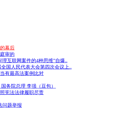
的幕后
庭审的
互联网案件的4种思维”自爆..
届全国人民代表大会第四次会议上..
当有最高法案例比对
国务院总理 李强（豆包）
照宪法法律履职尽责
违法问题举报