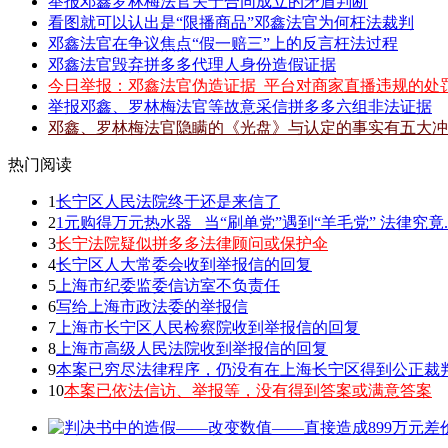
举报邓鑫罗林梅法官关于合同成立的矛盾判断
看图就可以认出是“限播商品”邓鑫法官为何枉法裁判
邓鑫法官在争议焦点“假一赔三”上的反言枉法过程
邓鑫法官毁弃拼多多代理人身份造假证据
今日举报：邓鑫法官伪造证据_平台对商家直播违规的处
举报邓鑫、罗林梅法官等故意采信拼多多六组非法证据
邓鑫、罗林梅法官隐瞒的《光盘》与认定的事实有五大冲
热门阅读
1
长宁区人民法院终于还是来信了
2
1元购得万元热水器 _当“刷单党”遇到“羊毛党” 法律究竟.
3
长宁法院疑似拼多多法律顾问或保护伞
4
长宁区人大常委会收到举报信的回复
5
上海市纪委监委信访室不负责任
6
写给上海市政法委的举报信
7
上海市长宁区人民检察院收到举报信的回复
8
上海市高级人民法院收到举报信的回复
9
本案已穷尽法律程序，仍没有在上海长宁区得到公正裁
10
本案已依法信访、举报等，没有得到答案或满意答案