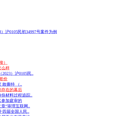
沪0105民初34997号案件为例
链接）
怎么样
3）沪0105民..
差价
撕特 （..
能存在的幕后
份材料过程追踪..
其参加庭审的
“审理互联网..
十四届全国人民..