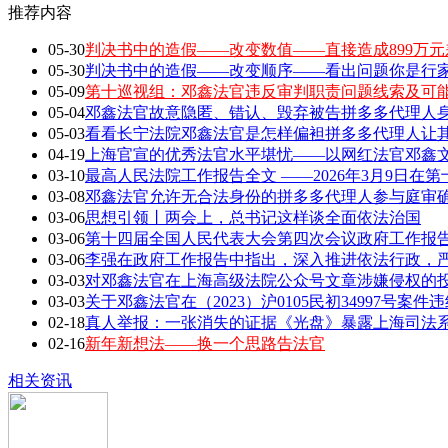
推荐内容
05-30
判决书中的造假——改变数值——直接造成899万元
05-30
判决书中的造假——改变顺序——看出问题你是行家 敢
05-09
第十巡视组：邓鑫法官违反审判职责问题线索及可
05-04
邓鑫法官故意隐匿、错认、毁弃被告拼多多代理人身
05-03
看看长宁法院邓鑫法官是怎样偏袒拼多多代理人让
04-19
上海官宣的优秀法官水平堪忧——以网红法官邓鑫文章
03-10
最高人民法院工作报告全文 ——2026年3月9日在第
03-08
邓鑫法官允许无合法身份的拼多多代理人参与庭审确
03-06
思想引领丨两会上，总书记这样谈全面依法治国
03-06
第十四届全国人民代表大会第四次会议政府工作报告全
03-06
李强在政府工作报告中指出，深入推进依法行政，严
03-03
对邓鑫法官在上海高级法院公众号文章涉嫌侵权的
03-03
关于邓鑫法官在（2023）沪0105民初34997号案
02-18
真人举报：一张消失的证据《光盘》暴露上海司法
02-16
新年新想法——换一个思路告法官
相关资讯