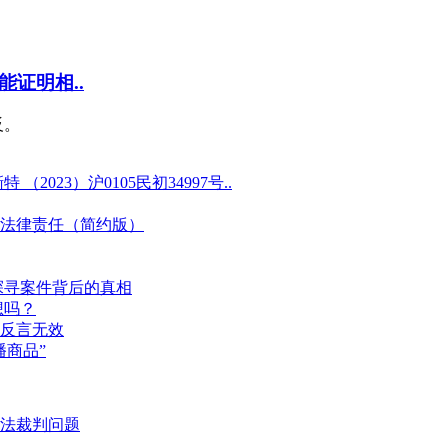
证明相..
反。
23）沪0105民初34997号..
法律责任（简约版）
探寻案件背后的真相
想吗？
反言无效
商品”
法裁判问题