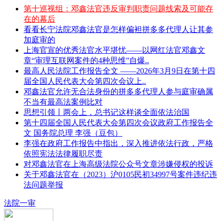
第十巡视组：邓鑫法官违反审判职责问题线索及可能存
在的幕后
看看长宁法院邓鑫法官是怎样偏袒拼多多代理人让其参
加庭审的
上海官宣的优秀法官水平堪忧——以网红法官邓鑫文
章“审理互联网案件的4种思维”自爆..
最高人民法院工作报告全文 ——2026年3月9日在第十四
届全国人民代表大会第四次会议上..
邓鑫法官允许无合法身份的拼多多代理人参与庭审确属
不当有最高法案例比对
思想引领丨两会上，总书记这样谈全面依法治国
第十四届全国人民代表大会第四次会议政府工作报告全
文 国务院总理 李强（豆包）
李强在政府工作报告中指出，深入推进依法行政，严格
依照宪法法律履职尽责
对邓鑫法官在上海高级法院公众号文章涉嫌侵权的投诉
关于邓鑫法官在（2023）沪0105民初34997号案件违纪违
法问题举报
法院一审