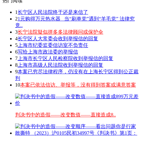
热门阅读
1
长宁区人民法院终于还是来信了
2
1元购得万元热水器 _当“刷单党”遇到“羊毛党” 法律究
竟..
3
长宁法院疑似拼多多法律顾问或保护伞
4
长宁区人大常委会收到举报信的回复
5
上海市纪委监委信访室不负责任
6
写给上海市政法委的举报信
7
上海市长宁区人民检察院收到举报信的回复
8
上海市高级人民法院收到举报信的回复
9
本案已穷尽法律程序，仍没有在上海长宁区得到公正裁
判
10
本案已依法信访、举报等，没有得到答案或满意答案
判决书中的造假——改变数值——直接造成8..