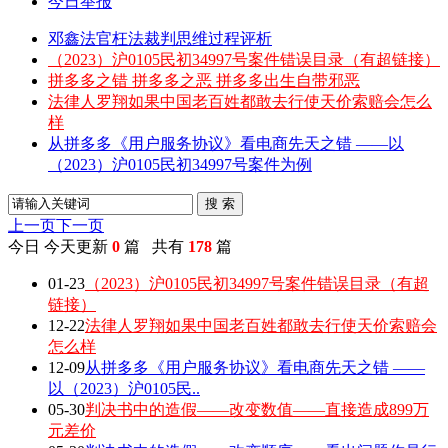
今日举报
邓鑫法官枉法裁判思维过程评析
（2023）沪0105民初34997号案件错误目录（有超链接）
拼多多之错 拼多多之恶 拼多多出生自带邪恶
法律人罗翔如果中国老百姓都敢去行使天价索赔会怎么
样
从拼多多《用户服务协议》看电商先天之错 ——以
（2023）沪0105民初34997号案件为例
搜 索
上一页
下一页
今日
今天更新
0
篇 共有
178
篇
01-23
（2023）沪0105民初34997号案件错误目录（有超
链接）
12-22
法律人罗翔如果中国老百姓都敢去行使天价索赔会
怎么样
12-09
从拼多多《用户服务协议》看电商先天之错 ——
以（2023）沪0105民..
05-30
判决书中的造假——改变数值——直接造成899万
元差价