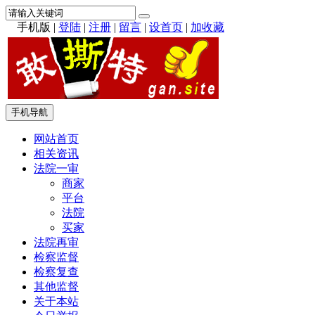
手机版
|
登陆
|
注册
|
留言
|
设首页
|
加收藏
手机导航
网站首页
相关资讯
法院一审
商家
平台
法院
买家
法院再审
检察监督
检察复查
其他监督
关于本站