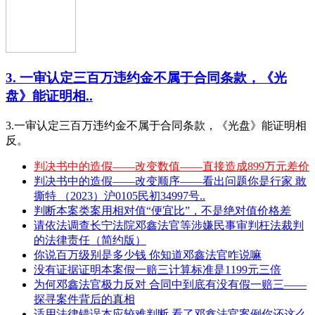
3. 一审认定三百万违约金不属于合同条款，《光
盘》能证明相..
3.一审认定三百万违约金不属于合同条款，《光盘》能证明相
反。
判决书中的造假——改变数值——直接造成899万元差价
判决书中的造假——改变顺序——看出问题你是行家 敢
撕特 （2023）沪0105民初34997号..
判断本案类案用相对值“便宜比”，不是绝对值价格差
请依法调查长宁法院邓鑫法官等涉嫌民事审判枉法裁判
的法律责任（简约版）
你说百万级别是多少钱 你知道邓鑫法官咋说嘛
没有证据证明本案假一赔三计算标准是1199元三倍
为何邓鑫法官极力反对 合同中到底有没有假一赔三——
探寻案件背后的真相
适用法律错误本应较难判断 看了邓鑫法官案例你还这么