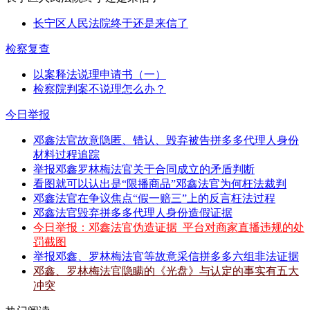
长宁区人民法院终于还是来信了
检察复查
以案释法说理申请书（一）
检察院判案不说理怎么办？
今日举报
邓鑫法官故意隐匿、错认、毁弃被告拼多多代理人身份
材料过程追踪
举报邓鑫罗林梅法官关于合同成立的矛盾判断
看图就可以认出是“限播商品”邓鑫法官为何枉法裁判
邓鑫法官在争议焦点“假一赔三”上的反言枉法过程
邓鑫法官毁弃拼多多代理人身份造假证据
今日举报：邓鑫法官伪造证据_平台对商家直播违规的处
罚截图
举报邓鑫、罗林梅法官等故意采信拼多多六组非法证据
邓鑫、罗林梅法官隐瞒的《光盘》与认定的事实有五大
冲突