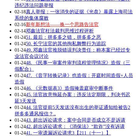
违纪违法问题举报
02-18
真人举报：一张消失的证据《光盘》暴露上海司法
系统的集体腐败
02-16
新年新想法——换一个思路告法官
02-14
邓鑫法官枉法裁判思维过程评析
01-24
51. 最后：拼多多之错，拼多多之恶
01-24
50. 长宁法官的其他徇私舞弊行为追踪
01-24
49. 邓鑫法官推脱错误判决责任：称本案已经过专
业法官会议讨论
01-24
48. 《民事一审案件审判流程管理情况》造假（三
假配合）
01-24
47. 《音字转换记录》也造假：开庭时间造假+人员
造假
01-24
46. 《元数据表3》造假掩盖庭审中断事件
01-24
45. 法官故意拖延办案：违反法定期限，判决书迟
延3天发送
01-24
44. 法官提前5天发送没有出生的举证通知给被告2
拼多多通风报信？..
01-24
43. 超出诉讼请求：案中合同是否成立不是诉请
01-24
42. 超出诉讼请求：《消保法》“欺诈”没有诉请
01-24
41. 一审遗漏诉讼请求3【211（十一）】