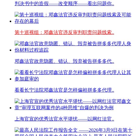
判决书中的造假——改变顺序——看出问题你..
第十巡视组：邓鑫法官违反审判职责问题线索..
邓鑫法官故意隐匿、错认、毁弃被告拼多多代..
看看长宁法院邓鑫法官是怎样偏袒拼多多代理..
上海官宣的优秀法官水平堪忧——以网红法官..