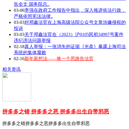
告全文 国务院总..
03-06
李强在政府工作报告中指出，深入推进依法行政，
严格依照宪法法律..
03-03
对邓鑫法官在上海高级法院公众号文章涉嫌侵权的
投诉
03-03
关于邓鑫法官在（2023）沪0105民初34997号案件
违纪违法问题举报
02-18
真人举报：一张消失的证据《光盘》暴露上海司法
系统的集体腐败
02-16
新年新想法——换一个思路告法官
相关资讯
拼多多之错 拼多多之恶 拼多多出生自带邪恶
拼多多之错拼多多之恶拼多多出生自带邪恶