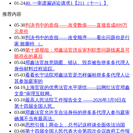
01-24
40. 一审遗漏诉讼请求1【211（十一）】
推荐内容
05-30
判决书中的造假——改变数值——直接造成899万
元差价
05-30
判决书中的造假——改变顺序——看出问题你是行
家 敢撕特 （..
05-09
第十巡视组：邓鑫法官违反审判职责问题线索及可
能存在的幕后
05-04
邓鑫法官故意隐匿、错认、毁弃被告拼多多代理人
身份材料过程追踪..
05-03
看看长宁法院邓鑫法官是怎样偏袒拼多多代理人让
其参加庭审的
04-19
上海官宣的优秀法官水平堪忧——以网红法官邓鑫
文章“审理互联网..
03-10
最高人民法院工作报告全文 ——2026年3月9日在
第十四届全国人民..
03-08
邓鑫法官允许无合法身份的拼多多代理人参与庭审
确属不当有最高法..
03-06
思想引领丨两会上，总书记这样谈全面依法治国
03-06
第十四届全国人民代表大会第四次会议政府工作报