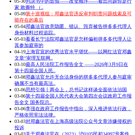
05-30
判决书中的造假——改变顺序——看出问题你是行
家 敢撕特 （..
05-09
第十巡视组：邓鑫法官违反审判职责问题线索及可
能存在的幕后
05-04
邓鑫法官故意隐匿、错认、毁弃被告拼多多代理人
身份材料过程追踪..
05-03
看看长宁法院邓鑫法官是怎样偏袒拼多多代理人让
其参加庭审的
04-19
上海官宣的优秀法官水平堪忧——以网红法官邓鑫
文章“审理互联网..
03-10
最高人民法院工作报告全文 ——2026年3月9日在
第十四届全国人民..
03-08
邓鑫法官允许无合法身份的拼多多代理人参与庭审
确属不当有最高法..
03-06
思想引领丨两会上，总书记这样谈全面依法治国
03-06
第十四届全国人民代表大会第四次会议政府工作报
告全文 国务院总..
03-06
李强在政府工作报告中指出，深入推进依法行政，
严格依照宪法法律..
03-03
对邓鑫法官在上海高级法院公众号文章涉嫌侵权的
投诉
03-03
关于邓鑫法官在（2023）沪0105民初34997号案件