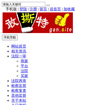
手机版
|
登陆
|
注册
|
留言
|
设首页
|
加收藏
手机导航
网站首页
相关资讯
法院一审
商家
平台
法院
买家
法院再审
检察监督
检察复查
其他监督
关于本站