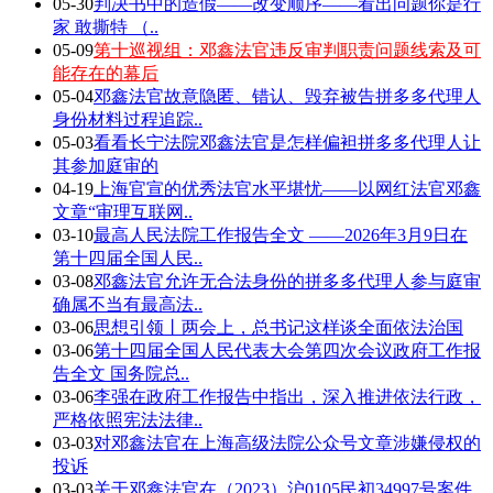
05-30
判决书中的造假——改变顺序——看出问题你是行
家 敢撕特 （..
05-09
第十巡视组：邓鑫法官违反审判职责问题线索及可
能存在的幕后
05-04
邓鑫法官故意隐匿、错认、毁弃被告拼多多代理人
身份材料过程追踪..
05-03
看看长宁法院邓鑫法官是怎样偏袒拼多多代理人让
其参加庭审的
04-19
上海官宣的优秀法官水平堪忧——以网红法官邓鑫
文章“审理互联网..
03-10
最高人民法院工作报告全文 ——2026年3月9日在
第十四届全国人民..
03-08
邓鑫法官允许无合法身份的拼多多代理人参与庭审
确属不当有最高法..
03-06
思想引领丨两会上，总书记这样谈全面依法治国
03-06
第十四届全国人民代表大会第四次会议政府工作报
告全文 国务院总..
03-06
李强在政府工作报告中指出，深入推进依法行政，
严格依照宪法法律..
03-03
对邓鑫法官在上海高级法院公众号文章涉嫌侵权的
投诉
03-03
关于邓鑫法官在（2023）沪0105民初34997号案件