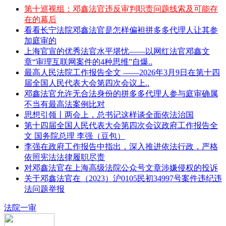
第十巡视组：邓鑫法官违反审判职责问题线索及可能存
在的幕后
看看长宁法院邓鑫法官是怎样偏袒拼多多代理人让其参
加庭审的
上海官宣的优秀法官水平堪忧——以网红法官邓鑫文
章“审理互联网案件的4种思维”自爆..
最高人民法院工作报告全文 ——2026年3月9日在第十四
届全国人民代表大会第四次会议上..
邓鑫法官允许无合法身份的拼多多代理人参与庭审确属
不当有最高法案例比对
思想引领丨两会上，总书记这样谈全面依法治国
第十四届全国人民代表大会第四次会议政府工作报告全
文 国务院总理 李强（豆包）
李强在政府工作报告中指出，深入推进依法行政，严格
依照宪法法律履职尽责
对邓鑫法官在上海高级法院公众号文章涉嫌侵权的投诉
关于邓鑫法官在（2023）沪0105民初34997号案件违纪违
法问题举报
法院一审