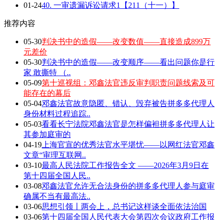
01-24
40. 一审遗漏诉讼请求1【211（十一）】
推荐内容
05-30
判决书中的造假——改变数值——直接造成899万
元差价
05-30
判决书中的造假——改变顺序——看出问题你是行
家 敢撕特 （..
05-09
第十巡视组：邓鑫法官违反审判职责问题线索及可
能存在的幕后
05-04
邓鑫法官故意隐匿、错认、毁弃被告拼多多代理人
身份材料过程追踪..
05-03
看看长宁法院邓鑫法官是怎样偏袒拼多多代理人让
其参加庭审的
04-19
上海官宣的优秀法官水平堪忧——以网红法官邓鑫
文章“审理互联网..
03-10
最高人民法院工作报告全文 ——2026年3月9日在
第十四届全国人民..
03-08
邓鑫法官允许无合法身份的拼多多代理人参与庭审
确属不当有最高法..
03-06
思想引领丨两会上，总书记这样谈全面依法治国
03-06
第十四届全国人民代表大会第四次会议政府工作报