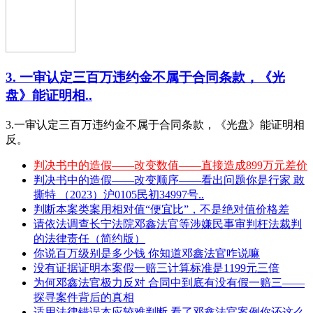
3. 一审认定三百万违约金不属于合同条款，《光
盘》能证明相..
3.一审认定三百万违约金不属于合同条款，《光盘》能证明相
反。
判决书中的造假——改变数值——直接造成899万元差价
判决书中的造假——改变顺序——看出问题你是行家 敢
撕特 （2023）沪0105民初34997号..
判断本案类案用相对值“便宜比”，不是绝对值价格差
请依法调查长宁法院邓鑫法官等涉嫌民事审判枉法裁判
的法律责任（简约版）
你说百万级别是多少钱 你知道邓鑫法官咋说嘛
没有证据证明本案假一赔三计算标准是1199元三倍
为何邓鑫法官极力反对 合同中到底有没有假一赔三——
探寻案件背后的真相
适用法律错误本应较难判断 看了邓鑫法官案例你还这么