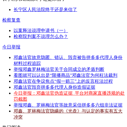
长宁区人民法院终于还是来信了
检察复查
以案释法说理申请书（一）
检察院判案不说理怎么办？
今日举报
邓鑫法官故意隐匿、错认、毁弃被告拼多多代理人身份
材料过程追踪
举报邓鑫罗林梅法官关于合同成立的矛盾判断
看图就可以认出是“限播商品”邓鑫法官为何枉法裁判
邓鑫法官在争议焦点“假一赔三”上的反言枉法过程
邓鑫法官毁弃拼多多代理人身份造假证据
今日举报：邓鑫法官伪造证据_平台对商家直播违规的处
罚截图
举报邓鑫、罗林梅法官等故意采信拼多多六组非法证据
邓鑫、罗林梅法官隐瞒的《光盘》与认定的事实有五大
冲突