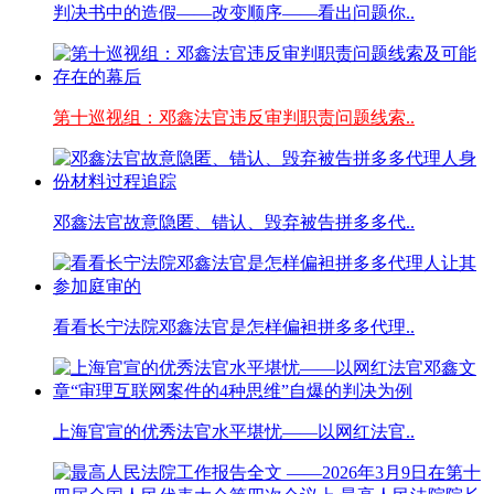
判决书中的造假——改变顺序——看出问题你..
第十巡视组：邓鑫法官违反审判职责问题线索..
邓鑫法官故意隐匿、错认、毁弃被告拼多多代..
看看长宁法院邓鑫法官是怎样偏袒拼多多代理..
上海官宣的优秀法官水平堪忧——以网红法官..