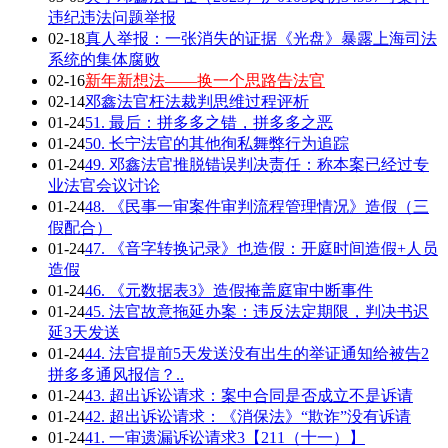
违纪违法问题举报
02-18
真人举报：一张消失的证据《光盘》暴露上海司法
系统的集体腐败
02-16
新年新想法——换一个思路告法官
02-14
邓鑫法官枉法裁判思维过程评析
01-24
51. 最后：拼多多之错，拼多多之恶
01-24
50. 长宁法官的其他徇私舞弊行为追踪
01-24
49. 邓鑫法官推脱错误判决责任：称本案已经过专
业法官会议讨论
01-24
48. 《民事一审案件审判流程管理情况》造假（三
假配合）
01-24
47. 《音字转换记录》也造假：开庭时间造假+人员
造假
01-24
46. 《元数据表3》造假掩盖庭审中断事件
01-24
45. 法官故意拖延办案：违反法定期限，判决书迟
延3天发送
01-24
44. 法官提前5天发送没有出生的举证通知给被告2
拼多多通风报信？..
01-24
43. 超出诉讼请求：案中合同是否成立不是诉请
01-24
42. 超出诉讼请求：《消保法》“欺诈”没有诉请
01-24
41. 一审遗漏诉讼请求3【211（十一）】