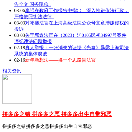
告全文 国务院总..
03-06
李强在政府工作报告中指出，深入推进依法行政，
严格依照宪法法律..
03-03
对邓鑫法官在上海高级法院公众号文章涉嫌侵权的
投诉
03-03
关于邓鑫法官在（2023）沪0105民初34997号案件
违纪违法问题举报
02-18
真人举报：一张消失的证据《光盘》暴露上海司法
系统的集体腐败
02-16
新年新想法——换一个思路告法官
相关资讯
拼多多之错 拼多多之恶 拼多多出生自带邪恶
拼多多之错拼多多之恶拼多多出生自带邪恶