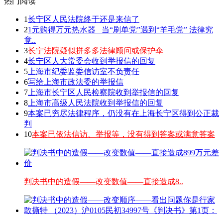
热门阅读
1
长宁区人民法院终于还是来信了
2
1元购得万元热水器 _当“刷单党”遇到“羊毛党” 法律究
竟..
3
长宁法院疑似拼多多法律顾问或保护伞
4
长宁区人大常委会收到举报信的回复
5
上海市纪委监委信访室不负责任
6
写给上海市政法委的举报信
7
上海市长宁区人民检察院收到举报信的回复
8
上海市高级人民法院收到举报信的回复
9
本案已穷尽法律程序，仍没有在上海长宁区得到公正裁
判
10
本案已依法信访、举报等，没有得到答案或满意答案
判决书中的造假——改变数值——直接造成8..