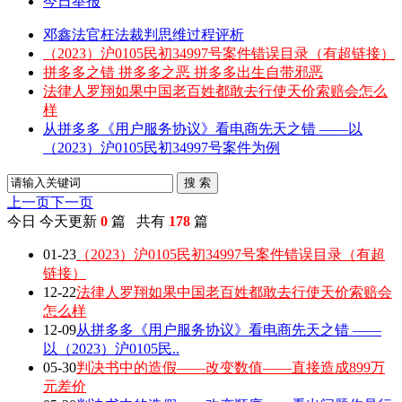
今日举报
邓鑫法官枉法裁判思维过程评析
（2023）沪0105民初34997号案件错误目录（有超链接）
拼多多之错 拼多多之恶 拼多多出生自带邪恶
法律人罗翔如果中国老百姓都敢去行使天价索赔会怎么
样
从拼多多《用户服务协议》看电商先天之错 ——以
（2023）沪0105民初34997号案件为例
搜 索
上一页
下一页
今日
今天更新
0
篇 共有
178
篇
01-23
（2023）沪0105民初34997号案件错误目录（有超
链接）
12-22
法律人罗翔如果中国老百姓都敢去行使天价索赔会
怎么样
12-09
从拼多多《用户服务协议》看电商先天之错 ——
以（2023）沪0105民..
05-30
判决书中的造假——改变数值——直接造成899万
元差价