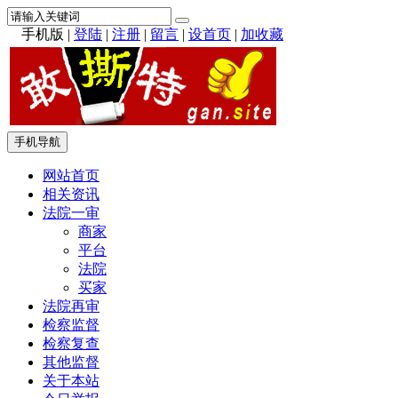
手机版
|
登陆
|
注册
|
留言
|
设首页
|
加收藏
手机导航
网站首页
相关资讯
法院一审
商家
平台
法院
买家
法院再审
检察监督
检察复查
其他监督
关于本站