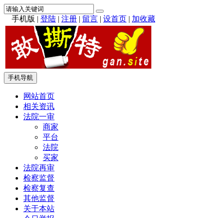
手机版
|
登陆
|
注册
|
留言
|
设首页
|
加收藏
手机导航
网站首页
相关资讯
法院一审
商家
平台
法院
买家
法院再审
检察监督
检察复查
其他监督
关于本站