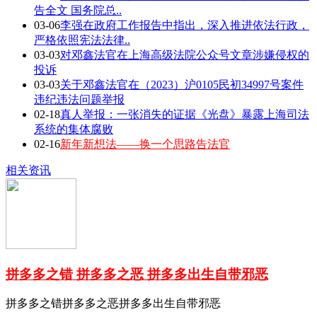
告全文 国务院总..
03-06
李强在政府工作报告中指出，深入推进依法行政，
严格依照宪法法律..
03-03
对邓鑫法官在上海高级法院公众号文章涉嫌侵权的
投诉
03-03
关于邓鑫法官在（2023）沪0105民初34997号案件
违纪违法问题举报
02-18
真人举报：一张消失的证据《光盘》暴露上海司法
系统的集体腐败
02-16
新年新想法——换一个思路告法官
相关资讯
拼多多之错 拼多多之恶 拼多多出生自带邪恶
拼多多之错拼多多之恶拼多多出生自带邪恶