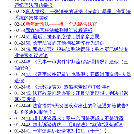
违纪违法问题举报
02-18
真人举报：一张消失的证据《光盘》暴露上海司法
系统的集体腐败
02-16
新年新想法——换一个思路告法官
02-14
邓鑫法官枉法裁判思维过程评析
01-24
51. 最后：拼多多之错，拼多多之恶
01-24
50. 长宁法官的其他徇私舞弊行为追踪
01-24
49. 邓鑫法官推脱错误判决责任：称本案已经过专
业法官会议讨论
01-24
48. 《民事一审案件审判流程管理情况》造假（三
假配合）
01-24
47. 《音字转换记录》也造假：开庭时间造假+人员
造假
01-24
46. 《元数据表3》造假掩盖庭审中断事件
01-24
45. 法官故意拖延办案：违反法定期限，判决书迟
延3天发送
01-24
44. 法官提前5天发送没有出生的举证通知给被告2
拼多多通风报信？..
01-24
43. 超出诉讼请求：案中合同是否成立不是诉请
01-24
42. 超出诉讼请求：《消保法》“欺诈”没有诉请
01-24
41. 一审遗漏诉讼请求3【211（十一）】