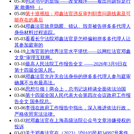
05-30
判决书中的造假——改变顺序——看出问题你是行
家 敢撕特 （..
05-09
第十巡视组：邓鑫法官违反审判职责问题线索及可
能存在的幕后
05-04
邓鑫法官故意隐匿、错认、毁弃被告拼多多代理人
身份材料过程追踪..
05-03
看看长宁法院邓鑫法官是怎样偏袒拼多多代理人让
其参加庭审的
04-19
上海官宣的优秀法官水平堪忧——以网红法官邓鑫
文章“审理互联网..
03-10
最高人民法院工作报告全文 ——2026年3月9日在
第十四届全国人民..
03-08
邓鑫法官允许无合法身份的拼多多代理人参与庭审
确属不当有最高法..
03-06
思想引领丨两会上，总书记这样谈全面依法治国
03-06
第十四届全国人民代表大会第四次会议政府工作报
告全文 国务院总..
03-06
李强在政府工作报告中指出，深入推进依法行政，
严格依照宪法法律..
03-03
对邓鑫法官在上海高级法院公众号文章涉嫌侵权的
投诉
03-03
关于邓鑫法官在（2023）沪0105民初34997号案件