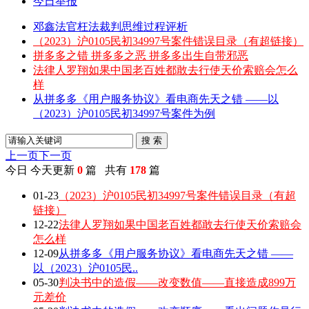
今日举报
邓鑫法官枉法裁判思维过程评析
（2023）沪0105民初34997号案件错误目录（有超链接）
拼多多之错 拼多多之恶 拼多多出生自带邪恶
法律人罗翔如果中国老百姓都敢去行使天价索赔会怎么
样
从拼多多《用户服务协议》看电商先天之错 ——以
（2023）沪0105民初34997号案件为例
搜 索
上一页
下一页
今日
今天更新
0
篇 共有
178
篇
01-23
（2023）沪0105民初34997号案件错误目录（有超
链接）
12-22
法律人罗翔如果中国老百姓都敢去行使天价索赔会
怎么样
12-09
从拼多多《用户服务协议》看电商先天之错 ——
以（2023）沪0105民..
05-30
判决书中的造假——改变数值——直接造成899万
元差价