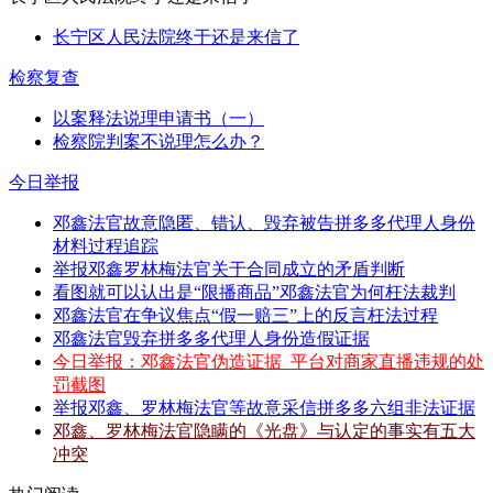
长宁区人民法院终于还是来信了
检察复查
以案释法说理申请书（一）
检察院判案不说理怎么办？
今日举报
邓鑫法官故意隐匿、错认、毁弃被告拼多多代理人身份
材料过程追踪
举报邓鑫罗林梅法官关于合同成立的矛盾判断
看图就可以认出是“限播商品”邓鑫法官为何枉法裁判
邓鑫法官在争议焦点“假一赔三”上的反言枉法过程
邓鑫法官毁弃拼多多代理人身份造假证据
今日举报：邓鑫法官伪造证据_平台对商家直播违规的处
罚截图
举报邓鑫、罗林梅法官等故意采信拼多多六组非法证据
邓鑫、罗林梅法官隐瞒的《光盘》与认定的事实有五大
冲突