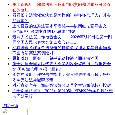
第十巡视组：邓鑫法官违反审判职责问题线索及可能存
在的幕后
看看长宁法院邓鑫法官是怎样偏袒拼多多代理人让其参
加庭审的
上海官宣的优秀法官水平堪忧——以网红法官邓鑫文
章“审理互联网案件的4种思维”自爆..
最高人民法院工作报告全文 ——2026年3月9日在第十四
届全国人民代表大会第四次会议上..
邓鑫法官允许无合法身份的拼多多代理人参与庭审确属
不当有最高法案例比对
思想引领丨两会上，总书记这样谈全面依法治国
第十四届全国人民代表大会第四次会议政府工作报告全
文 国务院总理 李强（豆包）
李强在政府工作报告中指出，深入推进依法行政，严格
依照宪法法律履职尽责
对邓鑫法官在上海高级法院公众号文章涉嫌侵权的投诉
关于邓鑫法官在（2023）沪0105民初34997号案件违纪违
法问题举报
法院一审