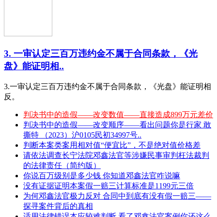
3. 一审认定三百万违约金不属于合同条款，《光
盘》能证明相..
3.一审认定三百万违约金不属于合同条款，《光盘》能证明相
反。
判决书中的造假——改变数值——直接造成899万元差价
判决书中的造假——改变顺序——看出问题你是行家 敢
撕特 （2023）沪0105民初34997号..
判断本案类案用相对值“便宜比”，不是绝对值价格差
请依法调查长宁法院邓鑫法官等涉嫌民事审判枉法裁判
的法律责任（简约版）
你说百万级别是多少钱 你知道邓鑫法官咋说嘛
没有证据证明本案假一赔三计算标准是1199元三倍
为何邓鑫法官极力反对 合同中到底有没有假一赔三——
探寻案件背后的真相
适用法律错误本应较难判断 看了邓鑫法官案例你还这么