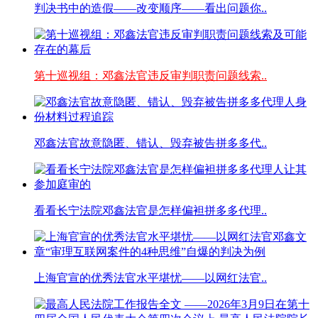
判决书中的造假——改变顺序——看出问题你..
第十巡视组：邓鑫法官违反审判职责问题线索..
邓鑫法官故意隐匿、错认、毁弃被告拼多多代..
看看长宁法院邓鑫法官是怎样偏袒拼多多代理..
上海官宣的优秀法官水平堪忧——以网红法官..