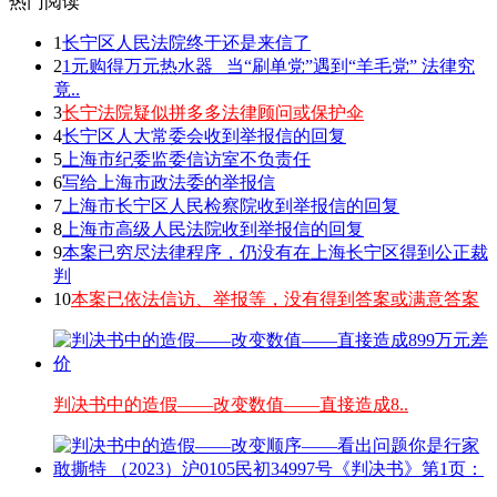
热门阅读
1
长宁区人民法院终于还是来信了
2
1元购得万元热水器 _当“刷单党”遇到“羊毛党” 法律究
竟..
3
长宁法院疑似拼多多法律顾问或保护伞
4
长宁区人大常委会收到举报信的回复
5
上海市纪委监委信访室不负责任
6
写给上海市政法委的举报信
7
上海市长宁区人民检察院收到举报信的回复
8
上海市高级人民法院收到举报信的回复
9
本案已穷尽法律程序，仍没有在上海长宁区得到公正裁
判
10
本案已依法信访、举报等，没有得到答案或满意答案
判决书中的造假——改变数值——直接造成8..