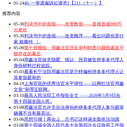
01-24
40. 一审遗漏诉讼请求1【211（十一）】
推荐内容
05-30
判决书中的造假——改变数值——直接造成899万
元差价
05-30
判决书中的造假——改变顺序——看出问题你是行
家 敢撕特 （..
05-09
第十巡视组：邓鑫法官违反审判职责问题线索及可
能存在的幕后
05-04
邓鑫法官故意隐匿、错认、毁弃被告拼多多代理人
身份材料过程追踪..
05-03
看看长宁法院邓鑫法官是怎样偏袒拼多多代理人让
其参加庭审的
04-19
上海官宣的优秀法官水平堪忧——以网红法官邓鑫
文章“审理互联网..
03-10
最高人民法院工作报告全文 ——2026年3月9日在
第十四届全国人民..
03-08
邓鑫法官允许无合法身份的拼多多代理人参与庭审
确属不当有最高法..
03-06
思想引领丨两会上，总书记这样谈全面依法治国
03-06
第十四届全国人民代表大会第四次会议政府工作报