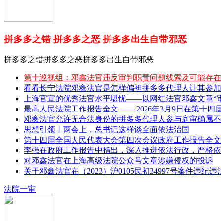
拼多多之错 拼多多之恶 拼多多出生自带邪恶
拼多多之错拼多多之恶拼多多出生自带邪恶
第十巡视组：邓鑫法官违反审判职责问题线索及可能存在
看看长宁法院邓鑫法官是怎样偏袒拼多多代理人让其参加
上海官宣的优秀法官水平堪忧——以网红法官邓鑫文章“审理
最高人民法院工作报告全文 ——2026年3月9日在第十四
邓鑫法官允许无合法身份的拼多多代理人参与庭审确属不
思想引领丨两会上，总书记这样谈全面依法治国
第十四届全国人民代表大会第四次会议政府工作报告全文 
李强在政府工作报告中指出，深入推进依法行政，严格依
对邓鑫法官在上海高级法院公众号文章涉嫌侵权的投诉
关于邓鑫法官在（2023）沪0105民初34997号案件违纪
法院一审