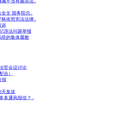
属不当有最高法..
文 国务院总..
格依照宪法法律..
投诉
件违纪违法问题举报
系统的集体腐败
业法官会议讨论
假配合）
造假
3天发送
多多通风报信？..