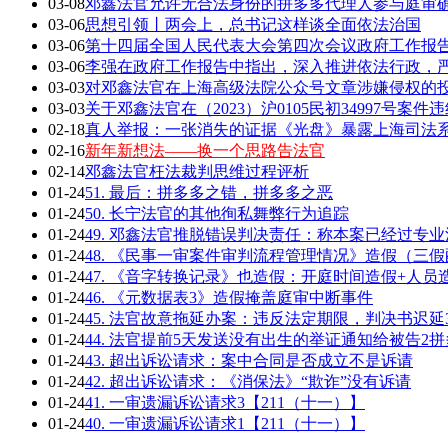
03-08
邓鑫法官允许无合法身份的拼多多代理人参与庭审确
03-06
思想引领丨两会上，总书记这样谈全面依法治国
03-06
第十四届全国人民代表大会第四次会议政府工作报告全
03-06
李强在政府工作报告中指出，深入推进依法行政，严
03-03
对邓鑫法官在上海高级法院公众号文章涉嫌侵权的
03-03
关于邓鑫法官在（2023）沪0105民初34997号案
02-18
真人举报：一张消失的证据《光盘》暴露上海司法
02-16
新年新想法——换一个思路告法官
02-14
邓鑫法官枉法裁判思维过程评析
01-24
51. 最后：拼多多之错，拼多多之恶
01-24
50. 长宁法官的其他徇私舞弊行为追踪
01-24
49. 邓鑫法官推脱错误判决责任：称本案已经过专
01-24
48. 《民事一审案件审判流程管理情况》造假（三
01-24
47. 《音字转换记录》也造假：开庭时间造假+人员
01-24
46. 《元数据表3》造假掩盖庭审中断事件
01-24
45. 法官故意拖延办案：违反法定期限，判决书迟延
01-24
44. 法官提前5天发送没有出生的举证通知给被告2拼
01-24
43. 超出诉讼请求：案中合同是否成立不是诉请
01-24
42. 超出诉讼请求：《消保法》“欺诈”没有诉请
01-24
41. 一审遗漏诉讼请求3【211（十一）】
01-24
40. 一审遗漏诉讼请求1【211（十一）】