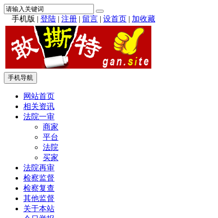
手机版
|
登陆
|
注册
|
留言
|
设首页
|
加收藏
手机导航
网站首页
相关资讯
法院一审
商家
平台
法院
买家
法院再审
检察监督
检察复查
其他监督
关于本站