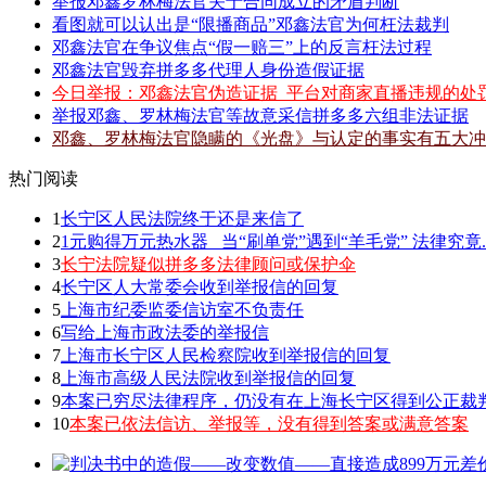
举报邓鑫罗林梅法官关于合同成立的矛盾判断
看图就可以认出是“限播商品”邓鑫法官为何枉法裁判
邓鑫法官在争议焦点“假一赔三”上的反言枉法过程
邓鑫法官毁弃拼多多代理人身份造假证据
今日举报：邓鑫法官伪造证据_平台对商家直播违规的处
举报邓鑫、罗林梅法官等故意采信拼多多六组非法证据
邓鑫、罗林梅法官隐瞒的《光盘》与认定的事实有五大冲
热门阅读
1
长宁区人民法院终于还是来信了
2
1元购得万元热水器 _当“刷单党”遇到“羊毛党” 法律究竟.
3
长宁法院疑似拼多多法律顾问或保护伞
4
长宁区人大常委会收到举报信的回复
5
上海市纪委监委信访室不负责任
6
写给上海市政法委的举报信
7
上海市长宁区人民检察院收到举报信的回复
8
上海市高级人民法院收到举报信的回复
9
本案已穷尽法律程序，仍没有在上海长宁区得到公正裁
10
本案已依法信访、举报等，没有得到答案或满意答案