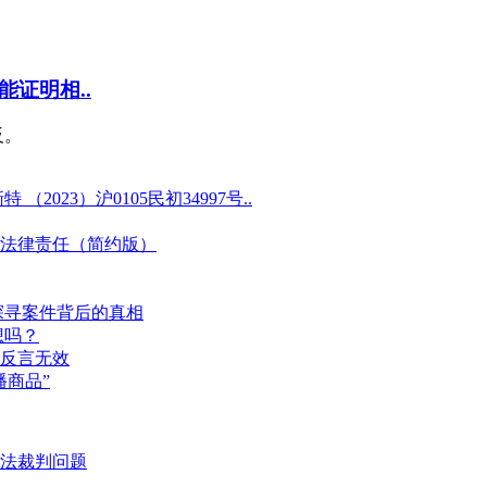
证明相..
反。
23）沪0105民初34997号..
法律责任（简约版）
探寻案件背后的真相
想吗？
反言无效
商品”
法裁判问题