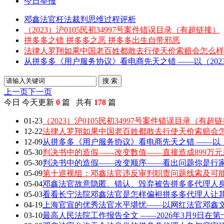
今日举报
邓鑫法官枉法裁判思维过程评析
（2023）沪0105民初34997号案件错误目录（有超链接）
拼多多之错 拼多多之恶 拼多多出生自带邪恶
法律人罗翔如果中国老百姓都敢去行使天价索赔会怎么样
从拼多多《用户服务协议》看电商先天之错 ——以（2023）
搜 索
上一页
下一页
今日
今天更新
0
篇 共有
178
篇
01-23
（2023）沪0105民初34997号案件错误目录（有超
12-22
法律人罗翔如果中国老百姓都敢去行使天价索赔会
12-09
从拼多多《用户服务协议》看电商先天之错 ——以（202
05-30
判决书中的造假——改变数值——直接造成899万元
05-30
判决书中的造假——改变顺序——看出问题你是行家 敢
05-09
第十巡视组：邓鑫法官违反审判职责问题线索及可
05-04
邓鑫法官故意隐匿、错认、毁弃被告拼多多代理人身
05-03
看看长宁法院邓鑫法官是怎样偏袒拼多多代理人让
04-19
上海官宣的优秀法官水平堪忧——以网红法官邓鑫文章
03-10
最高人民法院工作报告全文 ——2026年3月9日在第