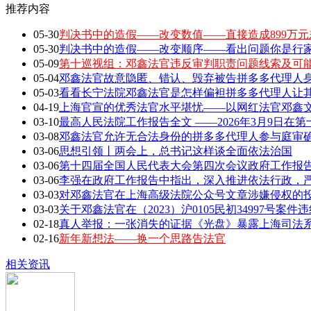
推荐内容
05-30
判决书中的造假——改变数值——直接造成899万元
05-30
判决书中的造假——改变顺序——看出问题你是行家 敢
05-09
第十巡视组：邓鑫法官违反审判职责问题线索及可
05-04
邓鑫法官故意隐匿、错认、毁弃被告拼多多代理人身
05-03
看看长宁法院邓鑫法官是怎样偏袒拼多多代理人让
04-19
上海官宣的优秀法官水平堪忧——以网红法官邓鑫文章
03-10
最高人民法院工作报告全文 ——2026年3月9日在第
03-08
邓鑫法官允许无合法身份的拼多多代理人参与庭审确
03-06
思想引领丨两会上，总书记这样谈全面依法治国
03-06
第十四届全国人民代表大会第四次会议政府工作报告全
03-06
李强在政府工作报告中指出，深入推进依法行政，严
03-03
对邓鑫法官在上海高级法院公众号文章涉嫌侵权的
03-03
关于邓鑫法官在（2023）沪0105民初34997号案
02-18
真人举报：一张消失的证据《光盘》暴露上海司法
02-16
新年新想法——换一个思路告法官
相关资讯