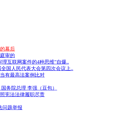
的幕后
庭审的
互联网案件的4种思维”自爆..
届全国人民代表大会第四次会议上..
当有最高法案例比对
国务院总理 李强（豆包）
照宪法法律履职尽责
违法问题举报