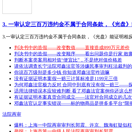
3. 一审认定三百万违约金不属于合同条款，《光盘》能
3.一审认定三百万违约金不属于合同条款，《光盘》能证明相
判决书中的造假——改变数值——直接造成899万元差价
判决书中的造假——改变顺序——看出问题你是行家 敢撕特 （20
判断本案类案用相对值“便宜比”，不是绝对值价格差
请依法调查长宁法院邓鑫法官等涉嫌民事审判枉法裁判的
你说百万级别是多少钱 你知道邓鑫法官咋说嘛
没有证据证明本案假一赔三计算标准是1199元三倍
为何邓鑫法官极力反对 合同中到底有没有假一赔三——
适用法律错误本应较难判断 看了邓鑫法官案例你还这么
有证据证明本案真货合同成立——法官对合同成立的几次
邓鑫法官认定事实错误——标的物商品是拼多多平台“限播
法院再审
爆料：上海一中院再审审判长郭震、许京、魏海虹疑似枉
举报：上海市第一中级人民法院再审审判长郭震