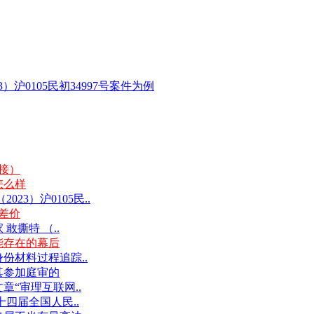
沪0105民初34997号案件为例
链接）
怎么样
3）沪0105民..
差价
撕特 （..
能存在的幕后
份材料过程追踪..
其参加庭审的
“审理互联网..
十四届全国人民..