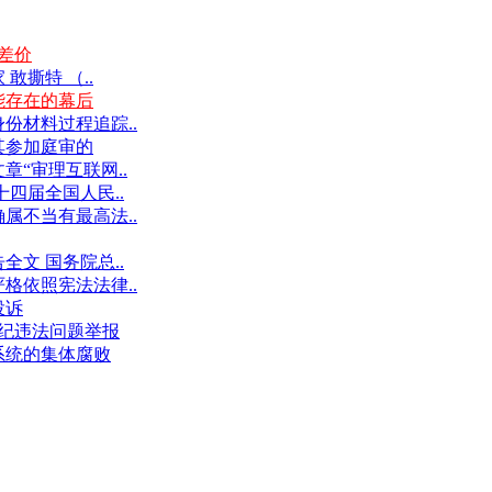
差价
撕特 （..
能存在的幕后
份材料过程追踪..
其参加庭审的
“审理互联网..
十四届全国人民..
属不当有最高法..
文 国务院总..
格依照宪法法律..
投诉
件违纪违法问题举报
系统的集体腐败