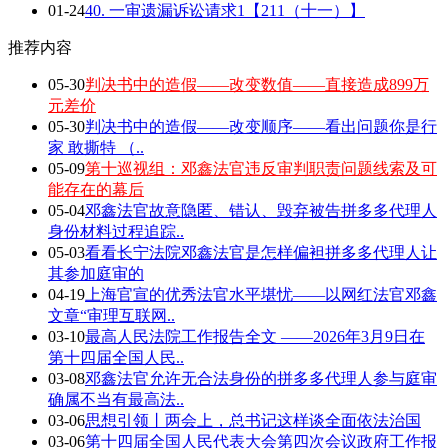
01-24
40. 一审遗漏诉讼请求1【211（十一）】
推荐内容
05-30
判决书中的造假——改变数值——直接造成899万
元差价
05-30
判决书中的造假——改变顺序——看出问题你是行
家 敢撕特 （..
05-09
第十巡视组：邓鑫法官违反审判职责问题线索及可
能存在的幕后
05-04
邓鑫法官故意隐匿、错认、毁弃被告拼多多代理人
身份材料过程追踪..
05-03
看看长宁法院邓鑫法官是怎样偏袒拼多多代理人让
其参加庭审的
04-19
上海官宣的优秀法官水平堪忧——以网红法官邓鑫
文章“审理互联网..
03-10
最高人民法院工作报告全文 ——2026年3月9日在
第十四届全国人民..
03-08
邓鑫法官允许无合法身份的拼多多代理人参与庭审
确属不当有最高法..
03-06
思想引领丨两会上，总书记这样谈全面依法治国
03-06
第十四届全国人民代表大会第四次会议政府工作报