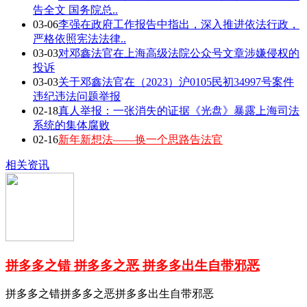
告全文 国务院总..
03-06
李强在政府工作报告中指出，深入推进依法行政，
严格依照宪法法律..
03-03
对邓鑫法官在上海高级法院公众号文章涉嫌侵权的
投诉
03-03
关于邓鑫法官在（2023）沪0105民初34997号案件
违纪违法问题举报
02-18
真人举报：一张消失的证据《光盘》暴露上海司法
系统的集体腐败
02-16
新年新想法——换一个思路告法官
相关资讯
拼多多之错 拼多多之恶 拼多多出生自带邪恶
拼多多之错拼多多之恶拼多多出生自带邪恶