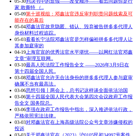
05-30
判决书中的造假——改变顺序——看出问题你是行
家 敢撕特 （..
05-09
第十巡视组：邓鑫法官违反审判职责问题线索及可
能存在的幕后
05-04
邓鑫法官故意隐匿、错认、毁弃被告拼多多代理人
身份材料过程追踪..
05-03
看看长宁法院邓鑫法官是怎样偏袒拼多多代理人让
其参加庭审的
04-19
上海官宣的优秀法官水平堪忧——以网红法官邓鑫
文章“审理互联网..
03-10
最高人民法院工作报告全文 ——2026年3月9日在
第十四届全国人民..
03-08
邓鑫法官允许无合法身份的拼多多代理人参与庭审
确属不当有最高法..
03-06
思想引领丨两会上，总书记这样谈全面依法治国
03-06
第十四届全国人民代表大会第四次会议政府工作报
告全文 国务院总..
03-06
李强在政府工作报告中指出，深入推进依法行政，
严格依照宪法法律..
03-03
对邓鑫法官在上海高级法院公众号文章涉嫌侵权的
投诉
03-03
关于邓鑫法官在（2023）沪0105民初34997号案件