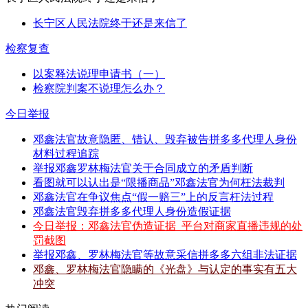
长宁区人民法院终于还是来信了
检察复查
以案释法说理申请书（一）
检察院判案不说理怎么办？
今日举报
邓鑫法官故意隐匿、错认、毁弃被告拼多多代理人身份
材料过程追踪
举报邓鑫罗林梅法官关于合同成立的矛盾判断
看图就可以认出是“限播商品”邓鑫法官为何枉法裁判
邓鑫法官在争议焦点“假一赔三”上的反言枉法过程
邓鑫法官毁弃拼多多代理人身份造假证据
今日举报：邓鑫法官伪造证据_平台对商家直播违规的处
罚截图
举报邓鑫、罗林梅法官等故意采信拼多多六组非法证据
邓鑫、罗林梅法官隐瞒的《光盘》与认定的事实有五大
冲突