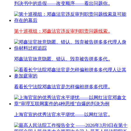
判决书中的造假——改变顺序——看出问题你..
第十巡视组：邓鑫法官违反审判职责问题线索..
邓鑫法官故意隐匿、错认、毁弃被告拼多多代..
看看长宁法院邓鑫法官是怎样偏袒拼多多代理..
上海官宣的优秀法官水平堪忧——以网红法官..