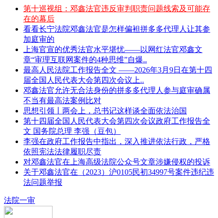
第十巡视组：邓鑫法官违反审判职责问题线索及可能存
在的幕后
看看长宁法院邓鑫法官是怎样偏袒拼多多代理人让其参
加庭审的
上海官宣的优秀法官水平堪忧——以网红法官邓鑫文
章“审理互联网案件的4种思维”自爆..
最高人民法院工作报告全文 ——2026年3月9日在第十四
届全国人民代表大会第四次会议上..
邓鑫法官允许无合法身份的拼多多代理人参与庭审确属
不当有最高法案例比对
思想引领丨两会上，总书记这样谈全面依法治国
第十四届全国人民代表大会第四次会议政府工作报告全
文 国务院总理 李强（豆包）
李强在政府工作报告中指出，深入推进依法行政，严格
依照宪法法律履职尽责
对邓鑫法官在上海高级法院公众号文章涉嫌侵权的投诉
关于邓鑫法官在（2023）沪0105民初34997号案件违纪违
法问题举报
法院一审