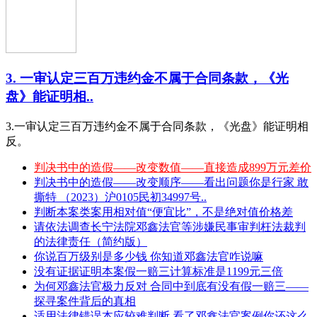
3. 一审认定三百万违约金不属于合同条款，《光
盘》能证明相..
3.一审认定三百万违约金不属于合同条款，《光盘》能证明相
反。
判决书中的造假——改变数值——直接造成899万元差价
判决书中的造假——改变顺序——看出问题你是行家 敢
撕特 （2023）沪0105民初34997号..
判断本案类案用相对值“便宜比”，不是绝对值价格差
请依法调查长宁法院邓鑫法官等涉嫌民事审判枉法裁判
的法律责任（简约版）
你说百万级别是多少钱 你知道邓鑫法官咋说嘛
没有证据证明本案假一赔三计算标准是1199元三倍
为何邓鑫法官极力反对 合同中到底有没有假一赔三——
探寻案件背后的真相
适用法律错误本应较难判断 看了邓鑫法官案例你还这么