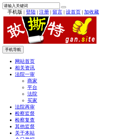
手机版
|
登陆
|
注册
|
留言
|
设首页
|
加收藏
手机导航
网站首页
相关资讯
法院一审
商家
平台
法院
买家
法院再审
检察监督
检察复查
其他监督
关于本站