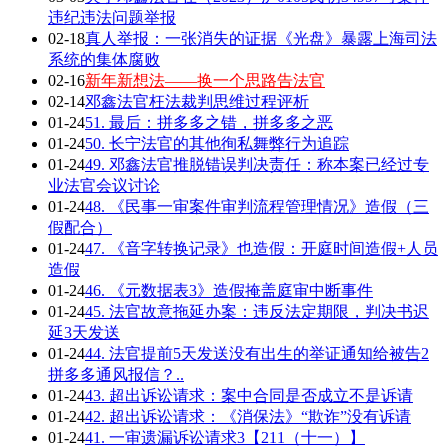
违纪违法问题举报
02-18
真人举报：一张消失的证据《光盘》暴露上海司法
系统的集体腐败
02-16
新年新想法——换一个思路告法官
02-14
邓鑫法官枉法裁判思维过程评析
01-24
51. 最后：拼多多之错，拼多多之恶
01-24
50. 长宁法官的其他徇私舞弊行为追踪
01-24
49. 邓鑫法官推脱错误判决责任：称本案已经过专
业法官会议讨论
01-24
48. 《民事一审案件审判流程管理情况》造假（三
假配合）
01-24
47. 《音字转换记录》也造假：开庭时间造假+人员
造假
01-24
46. 《元数据表3》造假掩盖庭审中断事件
01-24
45. 法官故意拖延办案：违反法定期限，判决书迟
延3天发送
01-24
44. 法官提前5天发送没有出生的举证通知给被告2
拼多多通风报信？..
01-24
43. 超出诉讼请求：案中合同是否成立不是诉请
01-24
42. 超出诉讼请求：《消保法》“欺诈”没有诉请
01-24
41. 一审遗漏诉讼请求3【211（十一）】