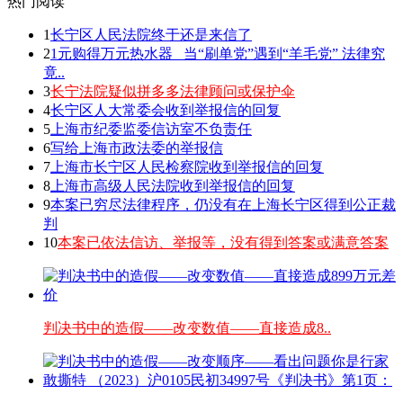
热门阅读
1
长宁区人民法院终于还是来信了
2
1元购得万元热水器 _当“刷单党”遇到“羊毛党” 法律究
竟..
3
长宁法院疑似拼多多法律顾问或保护伞
4
长宁区人大常委会收到举报信的回复
5
上海市纪委监委信访室不负责任
6
写给上海市政法委的举报信
7
上海市长宁区人民检察院收到举报信的回复
8
上海市高级人民法院收到举报信的回复
9
本案已穷尽法律程序，仍没有在上海长宁区得到公正裁
判
10
本案已依法信访、举报等，没有得到答案或满意答案
判决书中的造假——改变数值——直接造成8..