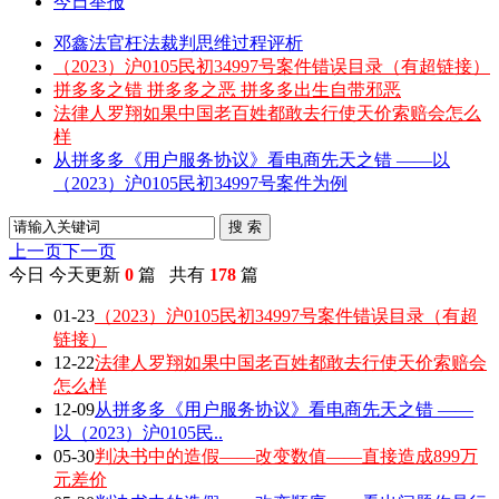
今日举报
邓鑫法官枉法裁判思维过程评析
（2023）沪0105民初34997号案件错误目录（有超链接）
拼多多之错 拼多多之恶 拼多多出生自带邪恶
法律人罗翔如果中国老百姓都敢去行使天价索赔会怎么
样
从拼多多《用户服务协议》看电商先天之错 ——以
（2023）沪0105民初34997号案件为例
搜 索
上一页
下一页
今日
今天更新
0
篇 共有
178
篇
01-23
（2023）沪0105民初34997号案件错误目录（有超
链接）
12-22
法律人罗翔如果中国老百姓都敢去行使天价索赔会
怎么样
12-09
从拼多多《用户服务协议》看电商先天之错 ——
以（2023）沪0105民..
05-30
判决书中的造假——改变数值——直接造成899万
元差价