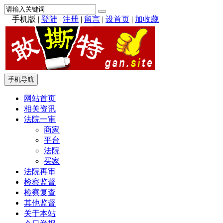
手机版
|
登陆
|
注册
|
留言
|
设首页
|
加收藏
手机导航
网站首页
相关资讯
法院一审
商家
平台
法院
买家
法院再审
检察监督
检察复查
其他监督
关于本站