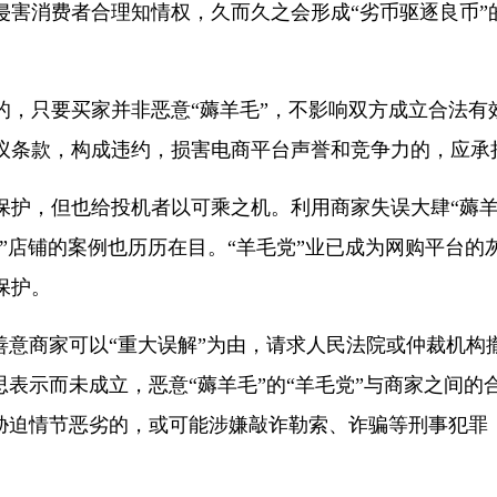
消费者合理知情权，久而久之会形成“劣币驱逐良币”
只要买家并非恶意“薅羊毛”，不影响双方成立合法有
议条款，构成违约，损害电商平台声誉和竞争力的，应承
，但也给投机者以可乘之机。利用商家失误大肆“薅羊毛
小云”店铺的案例也历历在目。“羊毛党”业已成为网购平台
保护。
意商家可以“重大误解”为由，请求人民法院或仲裁机构撤
思表示而未成立，恶意“薅羊毛”的“羊毛党”与商家之间
或胁迫情节恶劣的，或可能涉嫌敲诈勒索、诈骗等刑事犯罪