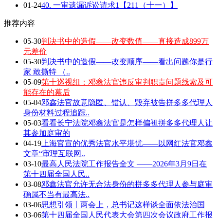
01-24
40. 一审遗漏诉讼请求1【211（十一）】
推荐内容
05-30
判决书中的造假——改变数值——直接造成899万
元差价
05-30
判决书中的造假——改变顺序——看出问题你是行
家 敢撕特 （..
05-09
第十巡视组：邓鑫法官违反审判职责问题线索及可
能存在的幕后
05-04
邓鑫法官故意隐匿、错认、毁弃被告拼多多代理人
身份材料过程追踪..
05-03
看看长宁法院邓鑫法官是怎样偏袒拼多多代理人让
其参加庭审的
04-19
上海官宣的优秀法官水平堪忧——以网红法官邓鑫
文章“审理互联网..
03-10
最高人民法院工作报告全文 ——2026年3月9日在
第十四届全国人民..
03-08
邓鑫法官允许无合法身份的拼多多代理人参与庭审
确属不当有最高法..
03-06
思想引领丨两会上，总书记这样谈全面依法治国
03-06
第十四届全国人民代表大会第四次会议政府工作报