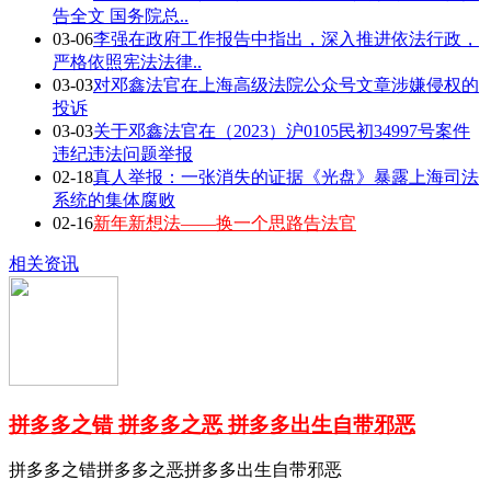
告全文 国务院总..
03-06
李强在政府工作报告中指出，深入推进依法行政，
严格依照宪法法律..
03-03
对邓鑫法官在上海高级法院公众号文章涉嫌侵权的
投诉
03-03
关于邓鑫法官在（2023）沪0105民初34997号案件
违纪违法问题举报
02-18
真人举报：一张消失的证据《光盘》暴露上海司法
系统的集体腐败
02-16
新年新想法——换一个思路告法官
相关资讯
拼多多之错 拼多多之恶 拼多多出生自带邪恶
拼多多之错拼多多之恶拼多多出生自带邪恶