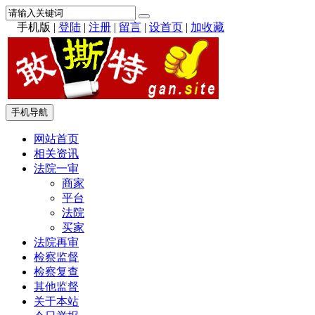
手机版
|
登陆
|
注册
|
留言
|
设首页
|
加收藏
手机导航
网站首页
相关资讯
法院一审
商家
平台
法院
买家
法院再审
检察监督
检察复查
其他监督
关于本站