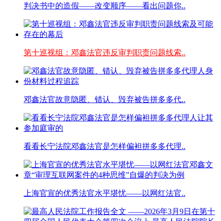
判决书中的造假——改变顺序——看出问题你..
第十巡视组：邓鑫法官违反审判职责问题线索..
邓鑫法官故意隐匿、错认、毁弃被告拼多多代..
看看长宁法院邓鑫法官是怎样偏袒拼多多代理..
上海官宣的优秀法官水平堪忧——以网红法官..