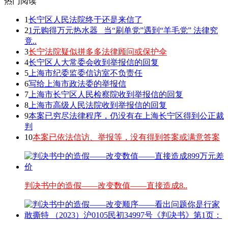
热门阅读
1
长宁区人民法院终于还是来信了
2
1元购得万元热水器 _当“刷单党”遇到“羊毛党” 法律究
竟..
3
长宁法院疑似拼多多法律顾问或保护伞
4
长宁区人大常委会收到举报信的回复
5
上海市纪委监委信访室不负责任
6
写给上海市政法委的举报信
7
上海市长宁区人民检察院收到举报信的回复
8
上海市高级人民法院收到举报信的回复
9
本案已穷尽法律程序，仍没有在上海长宁区得到公正裁
判
10
本案已依法信访、举报等，没有得到答案或满意答案
判决书中的造假——改变数值——直接造成8..