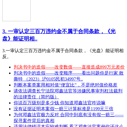
3. 一审认定三百万违约金不属于合同条款，《光
盘》能证明相..
3.一审认定三百万违约金不属于合同条款，《光盘》能证明相
反。
判决书中的造假——改变数值——直接造成899万元差价
判决书中的造假——改变顺序——看出问题你是行家 敢
撕特 （2023）沪0105民初34997号..
判断本案类案用相对值“便宜比”，不是绝对值价格差
请依法调查长宁法院邓鑫法官等涉嫌民事审判枉法裁判
的法律责任（简约版）
你说百万级别是多少钱 你知道邓鑫法官咋说嘛
没有证据证明本案假一赔三计算标准是1199元三倍
为何邓鑫法官极力反对 合同中到底有没有假一赔三——
探寻案件背后的真相
适用法律错误本应较难判断 看了邓鑫法官案例你还这么