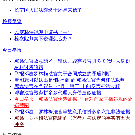
长宁区人民法院终于还是来信了
检察复查
以案释法说理申请书（一）
检察院判案不说理怎么办？
今日举报
邓鑫法官故意隐匿、错认、毁弃被告拼多多代理人身份
材料过程追踪
举报邓鑫罗林梅法官关于合同成立的矛盾判断
看图就可以认出是“限播商品”邓鑫法官为何枉法裁判
邓鑫法官在争议焦点“假一赔三”上的反言枉法过程
邓鑫法官毁弃拼多多代理人身份造假证据
今日举报：邓鑫法官伪造证据_平台对商家直播违规的处
罚截图
举报邓鑫、罗林梅法官等故意采信拼多多六组非法证据
邓鑫、罗林梅法官隐瞒的《光盘》与认定的事实有五大
冲突