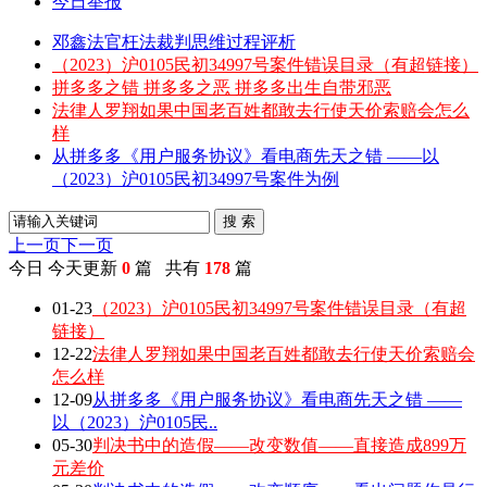
今日举报
邓鑫法官枉法裁判思维过程评析
（2023）沪0105民初34997号案件错误目录（有超链接）
拼多多之错 拼多多之恶 拼多多出生自带邪恶
法律人罗翔如果中国老百姓都敢去行使天价索赔会怎么
样
从拼多多《用户服务协议》看电商先天之错 ——以
（2023）沪0105民初34997号案件为例
搜 索
上一页
下一页
今日
今天更新
0
篇 共有
178
篇
01-23
（2023）沪0105民初34997号案件错误目录（有超
链接）
12-22
法律人罗翔如果中国老百姓都敢去行使天价索赔会
怎么样
12-09
从拼多多《用户服务协议》看电商先天之错 ——
以（2023）沪0105民..
05-30
判决书中的造假——改变数值——直接造成899万
元差价