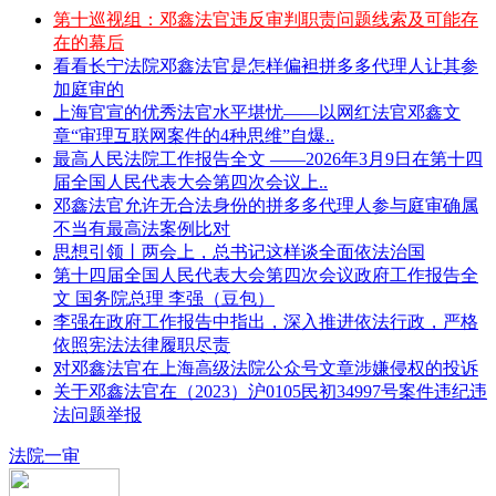
第十巡视组：邓鑫法官违反审判职责问题线索及可能存
在的幕后
看看长宁法院邓鑫法官是怎样偏袒拼多多代理人让其参
加庭审的
上海官宣的优秀法官水平堪忧——以网红法官邓鑫文
章“审理互联网案件的4种思维”自爆..
最高人民法院工作报告全文 ——2026年3月9日在第十四
届全国人民代表大会第四次会议上..
邓鑫法官允许无合法身份的拼多多代理人参与庭审确属
不当有最高法案例比对
思想引领丨两会上，总书记这样谈全面依法治国
第十四届全国人民代表大会第四次会议政府工作报告全
文 国务院总理 李强（豆包）
李强在政府工作报告中指出，深入推进依法行政，严格
依照宪法法律履职尽责
对邓鑫法官在上海高级法院公众号文章涉嫌侵权的投诉
关于邓鑫法官在（2023）沪0105民初34997号案件违纪违
法问题举报
法院一审