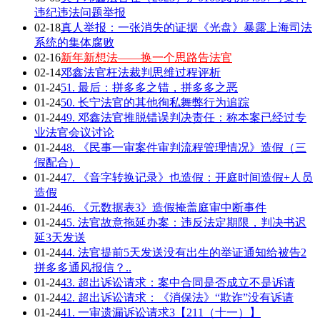
违纪违法问题举报
02-18
真人举报：一张消失的证据《光盘》暴露上海司法
系统的集体腐败
02-16
新年新想法——换一个思路告法官
02-14
邓鑫法官枉法裁判思维过程评析
01-24
51. 最后：拼多多之错，拼多多之恶
01-24
50. 长宁法官的其他徇私舞弊行为追踪
01-24
49. 邓鑫法官推脱错误判决责任：称本案已经过专
业法官会议讨论
01-24
48. 《民事一审案件审判流程管理情况》造假（三
假配合）
01-24
47. 《音字转换记录》也造假：开庭时间造假+人员
造假
01-24
46. 《元数据表3》造假掩盖庭审中断事件
01-24
45. 法官故意拖延办案：违反法定期限，判决书迟
延3天发送
01-24
44. 法官提前5天发送没有出生的举证通知给被告2
拼多多通风报信？..
01-24
43. 超出诉讼请求：案中合同是否成立不是诉请
01-24
42. 超出诉讼请求：《消保法》“欺诈”没有诉请
01-24
41. 一审遗漏诉讼请求3【211（十一）】