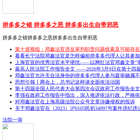
拼多多之错 拼多多之恶 拼多多出生自带邪恶
拼多多之错拼多多之恶拼多多出生自带邪恶
第十巡视组：邓鑫法官违反审判职责问题线索及可能存在
看看长宁法院邓鑫法官是怎样偏袒拼多多代理人让其参加
上海官宣的优秀法官水平堪忧——以网红法官邓鑫文章“审理
最高人民法院工作报告全文 ——2026年3月9日在第十四
邓鑫法官允许无合法身份的拼多多代理人参与庭审确属不
思想引领丨两会上，总书记这样谈全面依法治国
第十四届全国人民代表大会第四次会议政府工作报告全文 
李强在政府工作报告中指出，深入推进依法行政，严格依
对邓鑫法官在上海高级法院公众号文章涉嫌侵权的投诉
关于邓鑫法官在（2023）沪0105民初34997号案件违纪
法院一审