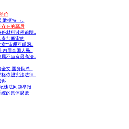
差价
撕特 （..
能存在的幕后
份材料过程追踪..
其参加庭审的
“审理互联网..
十四届全国人民..
属不当有最高法..
文 国务院总..
格依照宪法法律..
投诉
件违纪违法问题举报
系统的集体腐败