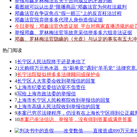
举报邓鑫罗林梅法官关于合同成立的矛盾判断
看图就可以认出是“限播商品”邓鑫法官为何枉法裁判
邓鑫法官在争议焦点“假一赔三”上的反言枉法过程
邓鑫法官毁弃拼多多代理人身份造假证据
今日举报：邓鑫法官伪造证据_平台对商家直播违规的处
举报邓鑫、罗林梅法官等故意采信拼多多六组非法证据
邓鑫、罗林梅法官隐瞒的《光盘》与认定的事实有五大冲
热门阅读
1
长宁区人民法院终于还是来信了
2
1元购得万元热水器 _当“刷单党”遇到“羊毛党” 法律究竟.
3
长宁法院疑似拼多多法律顾问或保护伞
4
长宁区人大常委会收到举报信的回复
5
上海市纪委监委信访室不负责任
6
写给上海市政法委的举报信
7
上海市长宁区人民检察院收到举报信的回复
8
上海市高级人民法院收到举报信的回复
9
本案已穷尽法律程序，仍没有在上海长宁区得到公正裁
10
本案已依法信访、举报等，没有得到答案或满意答案