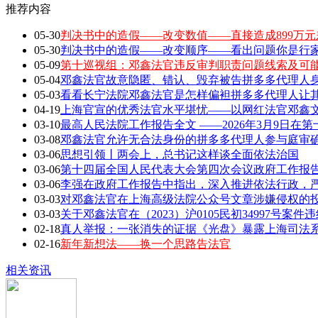
推荐内容
05-30
判决书中的造假——改变数值——直接造成899万元
05-30
判决书中的造假——改变顺序——看出问题你是行家 敢
05-09
第十巡视组：邓鑫法官违反审判职责问题线索及可
05-04
邓鑫法官故意隐匿、错认、毁弃被告拼多多代理人身
05-03
看看长宁法院邓鑫法官是怎样偏袒拼多多代理人让
04-19
上海官宣的优秀法官水平堪忧——以网红法官邓鑫文章
03-10
最高人民法院工作报告全文 ——2026年3月9日在第
03-08
邓鑫法官允许无合法身份的拼多多代理人参与庭审确
03-06
思想引领丨两会上，总书记这样谈全面依法治国
03-06
第十四届全国人民代表大会第四次会议政府工作报告全
03-06
李强在政府工作报告中指出，深入推进依法行政，严
03-03
对邓鑫法官在上海高级法院公众号文章涉嫌侵权的
03-03
关于邓鑫法官在（2023）沪0105民初34997号案
02-18
真人举报：一张消失的证据《光盘》暴露上海司法
02-16
新年新想法——换一个思路告法官
相关资讯