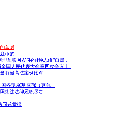
的幕后
庭审的
互联网案件的4种思维”自爆..
届全国人民代表大会第四次会议上..
当有最高法案例比对
国务院总理 李强（豆包）
照宪法法律履职尽责
违法问题举报