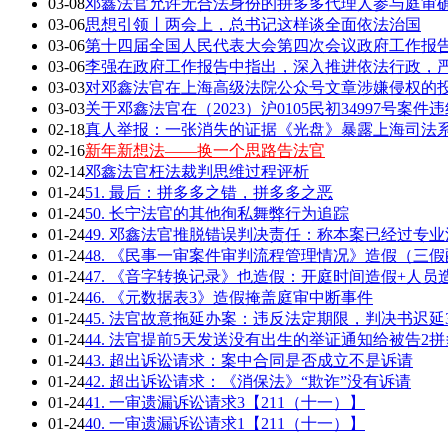
03-08
邓鑫法官允许无合法身份的拼多多代理人参与庭审确
03-06
思想引领丨两会上，总书记这样谈全面依法治国
03-06
第十四届全国人民代表大会第四次会议政府工作报告全
03-06
李强在政府工作报告中指出，深入推进依法行政，严
03-03
对邓鑫法官在上海高级法院公众号文章涉嫌侵权的
03-03
关于邓鑫法官在（2023）沪0105民初34997号案
02-18
真人举报：一张消失的证据《光盘》暴露上海司法
02-16
新年新想法——换一个思路告法官
02-14
邓鑫法官枉法裁判思维过程评析
01-24
51. 最后：拼多多之错，拼多多之恶
01-24
50. 长宁法官的其他徇私舞弊行为追踪
01-24
49. 邓鑫法官推脱错误判决责任：称本案已经过专
01-24
48. 《民事一审案件审判流程管理情况》造假（三
01-24
47. 《音字转换记录》也造假：开庭时间造假+人员
01-24
46. 《元数据表3》造假掩盖庭审中断事件
01-24
45. 法官故意拖延办案：违反法定期限，判决书迟延
01-24
44. 法官提前5天发送没有出生的举证通知给被告2拼
01-24
43. 超出诉讼请求：案中合同是否成立不是诉请
01-24
42. 超出诉讼请求：《消保法》“欺诈”没有诉请
01-24
41. 一审遗漏诉讼请求3【211（十一）】
01-24
40. 一审遗漏诉讼请求1【211（十一）】