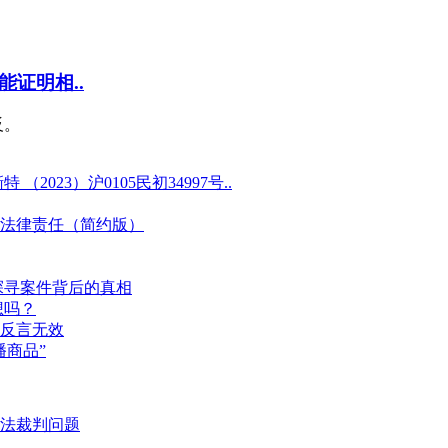
证明相..
反。
23）沪0105民初34997号..
法律责任（简约版）
探寻案件背后的真相
想吗？
反言无效
商品”
法裁判问题