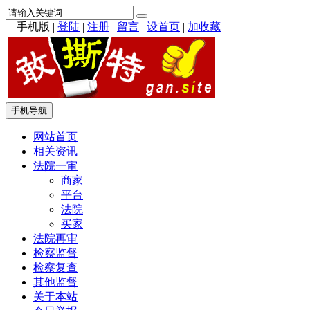
手机版
|
登陆
|
注册
|
留言
|
设首页
|
加收藏
手机导航
网站首页
相关资讯
法院一审
商家
平台
法院
买家
法院再审
检察监督
检察复查
其他监督
关于本站