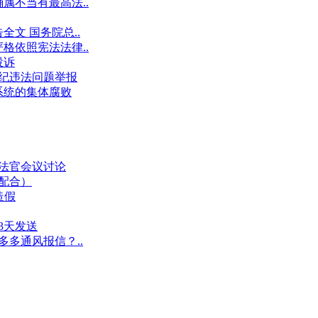
属不当有最高法..
文 国务院总..
格依照宪法法律..
投诉
件违纪违法问题举报
系统的集体腐败
业法官会议讨论
假配合）
造假
3天发送
多多通风报信？..