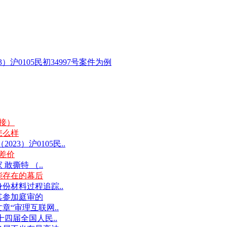
沪0105民初34997号案件为例
链接）
怎么样
3）沪0105民..
差价
撕特 （..
能存在的幕后
份材料过程追踪..
其参加庭审的
“审理互联网..
十四届全国人民..