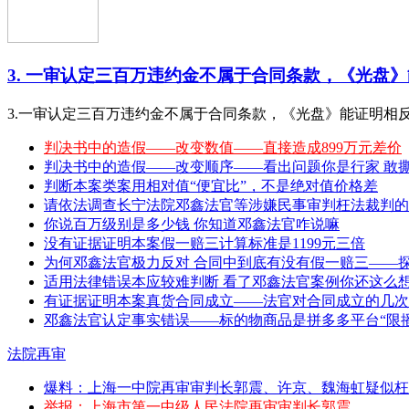
3. 一审认定三百万违约金不属于合同条款，《光盘》能
3.一审认定三百万违约金不属于合同条款，《光盘》能证明相
判决书中的造假——改变数值——直接造成899万元差价
判决书中的造假——改变顺序——看出问题你是行家 敢撕特 （20
判断本案类案用相对值“便宜比”，不是绝对值价格差
请依法调查长宁法院邓鑫法官等涉嫌民事审判枉法裁判的
你说百万级别是多少钱 你知道邓鑫法官咋说嘛
没有证据证明本案假一赔三计算标准是1199元三倍
为何邓鑫法官极力反对 合同中到底有没有假一赔三——
适用法律错误本应较难判断 看了邓鑫法官案例你还这么
有证据证明本案真货合同成立——法官对合同成立的几次
邓鑫法官认定事实错误——标的物商品是拼多多平台“限播
法院再审
爆料：上海一中院再审审判长郭震、许京、魏海虹疑似枉
举报：上海市第一中级人民法院再审审判长郭震