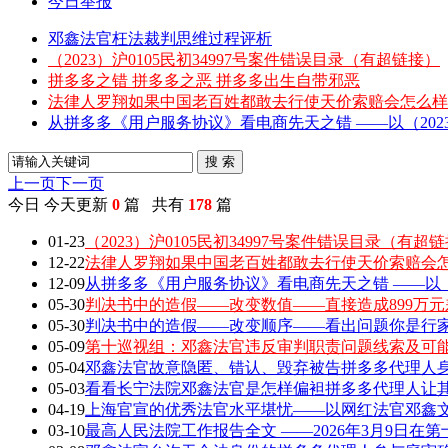
今日举报
邓鑫法官枉法裁判思维过程评析
（2023）沪0105民初34997号案件错误目录（有超链接）
拼多多之错 拼多多之恶 拼多多出生自带邪恶
法律人罗翔如果中国老百姓都敢去行使天价索赔会怎么样
从拼多多《用户服务协议》看电商先天之错 ——以（2023）
搜 索
上一页
下一页
今日
今天更新
0
篇 共有
178
篇
01-23
（2023）沪0105民初34997号案件错误目录（有超
12-22
法律人罗翔如果中国老百姓都敢去行使天价索赔会
12-09
从拼多多《用户服务协议》看电商先天之错 ——以（202
05-30
判决书中的造假——改变数值——直接造成899万元
05-30
判决书中的造假——改变顺序——看出问题你是行家 敢
05-09
第十巡视组：邓鑫法官违反审判职责问题线索及可
05-04
邓鑫法官故意隐匿、错认、毁弃被告拼多多代理人身
05-03
看看长宁法院邓鑫法官是怎样偏袒拼多多代理人让
04-19
上海官宣的优秀法官水平堪忧——以网红法官邓鑫文章
03-10
最高人民法院工作报告全文 ——2026年3月9日在第