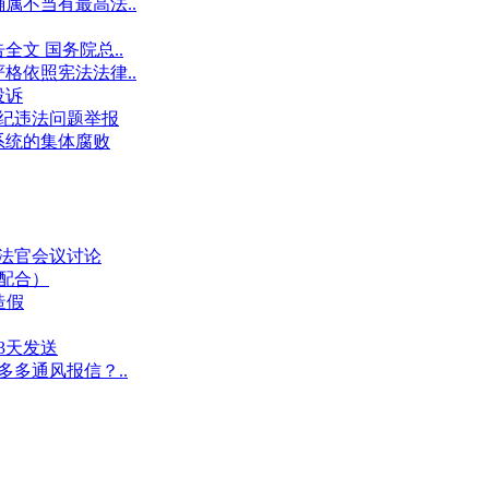
属不当有最高法..
文 国务院总..
格依照宪法法律..
投诉
件违纪违法问题举报
系统的集体腐败
业法官会议讨论
假配合）
造假
3天发送
多多通风报信？..