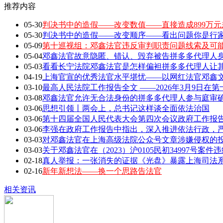
推荐内容
05-30
判决书中的造假——改变数值——直接造成899万元
05-30
判决书中的造假——改变顺序——看出问题你是行家 敢
05-09
第十巡视组：邓鑫法官违反审判职责问题线索及可
05-04
邓鑫法官故意隐匿、错认、毁弃被告拼多多代理人身
05-03
看看长宁法院邓鑫法官是怎样偏袒拼多多代理人让
04-19
上海官宣的优秀法官水平堪忧——以网红法官邓鑫文章
03-10
最高人民法院工作报告全文 ——2026年3月9日在第
03-08
邓鑫法官允许无合法身份的拼多多代理人参与庭审确
03-06
思想引领丨两会上，总书记这样谈全面依法治国
03-06
第十四届全国人民代表大会第四次会议政府工作报告全
03-06
李强在政府工作报告中指出，深入推进依法行政，严
03-03
对邓鑫法官在上海高级法院公众号文章涉嫌侵权的
03-03
关于邓鑫法官在（2023）沪0105民初34997号案
02-18
真人举报：一张消失的证据《光盘》暴露上海司法
02-16
新年新想法——换一个思路告法官
相关资讯