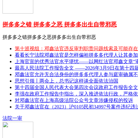
拼多多之错 拼多多之恶 拼多多出生自带邪恶
拼多多之错拼多多之恶拼多多出生自带邪恶
第十巡视组：邓鑫法官违反审判职责问题线索及可能存在
看看长宁法院邓鑫法官是怎样偏袒拼多多代理人让其参加
上海官宣的优秀法官水平堪忧——以网红法官邓鑫文章“审理
最高人民法院工作报告全文 ——2026年3月9日在第十四
邓鑫法官允许无合法身份的拼多多代理人参与庭审确属不
思想引领丨两会上，总书记这样谈全面依法治国
第十四届全国人民代表大会第四次会议政府工作报告全文 
李强在政府工作报告中指出，深入推进依法行政，严格依
对邓鑫法官在上海高级法院公众号文章涉嫌侵权的投诉
关于邓鑫法官在（2023）沪0105民初34997号案件违纪
法院一审