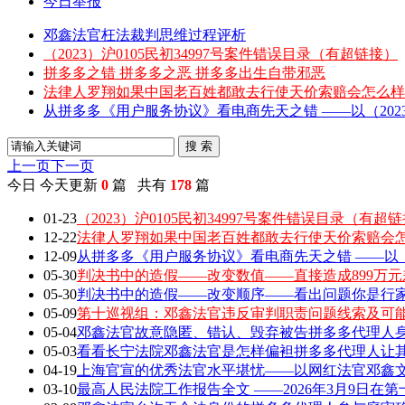
今日举报
邓鑫法官枉法裁判思维过程评析
（2023）沪0105民初34997号案件错误目录（有超链接）
拼多多之错 拼多多之恶 拼多多出生自带邪恶
法律人罗翔如果中国老百姓都敢去行使天价索赔会怎么样
从拼多多《用户服务协议》看电商先天之错 ——以（2023）
搜 索
上一页
下一页
今日
今天更新
0
篇 共有
178
篇
01-23
（2023）沪0105民初34997号案件错误目录（有超
12-22
法律人罗翔如果中国老百姓都敢去行使天价索赔会
12-09
从拼多多《用户服务协议》看电商先天之错 ——以（202
05-30
判决书中的造假——改变数值——直接造成899万元
05-30
判决书中的造假——改变顺序——看出问题你是行家 敢
05-09
第十巡视组：邓鑫法官违反审判职责问题线索及可
05-04
邓鑫法官故意隐匿、错认、毁弃被告拼多多代理人身
05-03
看看长宁法院邓鑫法官是怎样偏袒拼多多代理人让
04-19
上海官宣的优秀法官水平堪忧——以网红法官邓鑫文章
03-10
最高人民法院工作报告全文 ——2026年3月9日在第