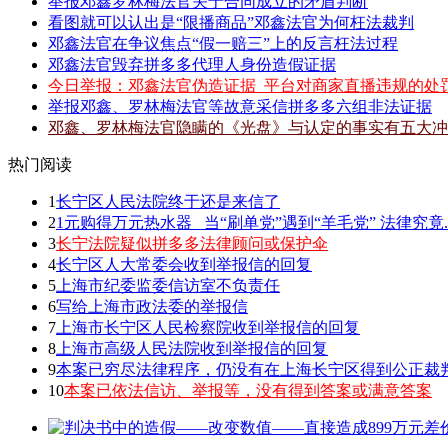
举报邓鑫罗林梅法官关于合同成立的矛盾判断
看图就可以认出是“限播商品”邓鑫法官为何枉法裁判
邓鑫法官在争议焦点“假一赔三”上的反言枉法过程
邓鑫法官毁弃拼多多代理人身份造假证据
今日举报：邓鑫法官伪造证据_平台对商家直播违规的处
举报邓鑫、罗林梅法官等故意采信拼多多六组非法证据
邓鑫、罗林梅法官隐瞒的《光盘》与认定的事实有五大冲
热门阅读
1
长宁区人民法院终于还是来信了
2
1元购得万元热水器 _当“刷单党”遇到“羊毛党” 法律究竟.
3
长宁法院疑似拼多多法律顾问或保护伞
4
长宁区人大常委会收到举报信的回复
5
上海市纪委监委信访室不负责任
6
写给上海市政法委的举报信
7
上海市长宁区人民检察院收到举报信的回复
8
上海市高级人民法院收到举报信的回复
9
本案已穷尽法律程序，仍没有在上海长宁区得到公正裁
10
本案已依法信访、举报等，没有得到答案或满意答案