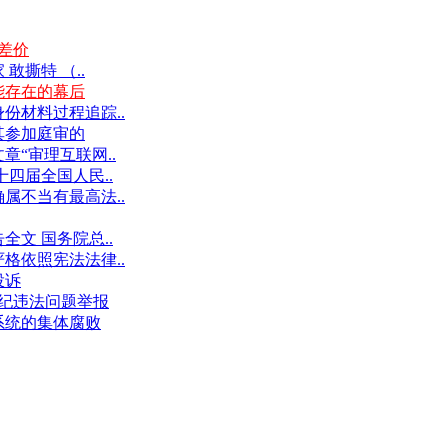
差价
撕特 （..
能存在的幕后
份材料过程追踪..
其参加庭审的
“审理互联网..
十四届全国人民..
属不当有最高法..
文 国务院总..
格依照宪法法律..
投诉
件违纪违法问题举报
系统的集体腐败