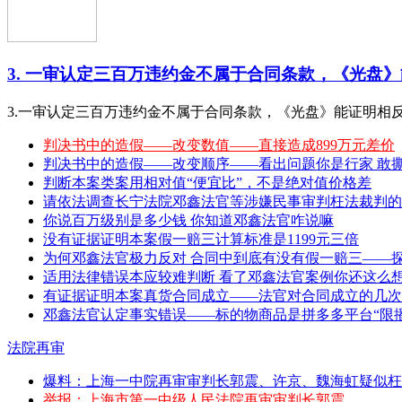
3. 一审认定三百万违约金不属于合同条款，《光盘》能
3.一审认定三百万违约金不属于合同条款，《光盘》能证明相
判决书中的造假——改变数值——直接造成899万元差价
判决书中的造假——改变顺序——看出问题你是行家 敢撕特 （20
判断本案类案用相对值“便宜比”，不是绝对值价格差
请依法调查长宁法院邓鑫法官等涉嫌民事审判枉法裁判的
你说百万级别是多少钱 你知道邓鑫法官咋说嘛
没有证据证明本案假一赔三计算标准是1199元三倍
为何邓鑫法官极力反对 合同中到底有没有假一赔三——
适用法律错误本应较难判断 看了邓鑫法官案例你还这么
有证据证明本案真货合同成立——法官对合同成立的几次
邓鑫法官认定事实错误——标的物商品是拼多多平台“限播
法院再审
爆料：上海一中院再审审判长郭震、许京、魏海虹疑似枉
举报：上海市第一中级人民法院再审审判长郭震