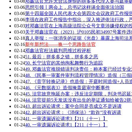
03-08
邓鑫法官允许无合法身份的拼多多代理人参与庭审确
03-06
思想引领丨两会上，总书记这样谈全面依法治国
03-06
第十四届全国人民代表大会第四次会议政府工作报告全
03-06
李强在政府工作报告中指出，深入推进依法行政，严
03-03
对邓鑫法官在上海高级法院公众号文章涉嫌侵权的
03-03
关于邓鑫法官在（2023）沪0105民初34997号案
02-18
真人举报：一张消失的证据《光盘》暴露上海司法
02-16
新年新想法——换一个思路告法官
02-14
邓鑫法官枉法裁判思维过程评析
01-24
51. 最后：拼多多之错，拼多多之恶
01-24
50. 长宁法官的其他徇私舞弊行为追踪
01-24
49. 邓鑫法官推脱错误判决责任：称本案已经过专
01-24
48. 《民事一审案件审判流程管理情况》造假（三
01-24
47. 《音字转换记录》也造假：开庭时间造假+人员
01-24
46. 《元数据表3》造假掩盖庭审中断事件
01-24
45. 法官故意拖延办案：违反法定期限，判决书迟延
01-24
44. 法官提前5天发送没有出生的举证通知给被告2拼
01-24
43. 超出诉讼请求：案中合同是否成立不是诉请
01-24
42. 超出诉讼请求：《消保法》“欺诈”没有诉请
01-24
41. 一审遗漏诉讼请求3【211（十一）】
01-24
40. 一审遗漏诉讼请求1【211（十一）】