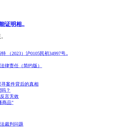
证明相..
反。
23）沪0105民初34997号..
法律责任（简约版）
探寻案件背后的真相
想吗？
反言无效
商品”
法裁判问题