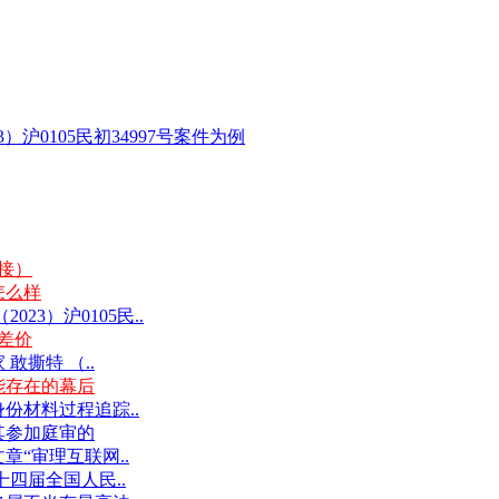
沪0105民初34997号案件为例
链接）
怎么样
3）沪0105民..
差价
撕特 （..
能存在的幕后
份材料过程追踪..
其参加庭审的
“审理互联网..
十四届全国人民..