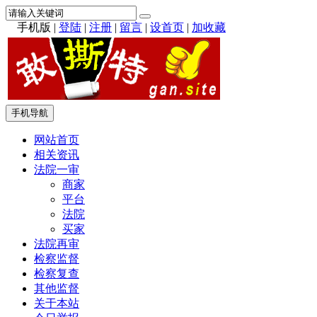
手机版
|
登陆
|
注册
|
留言
|
设首页
|
加收藏
手机导航
网站首页
相关资讯
法院一审
商家
平台
法院
买家
法院再审
检察监督
检察复查
其他监督
关于本站