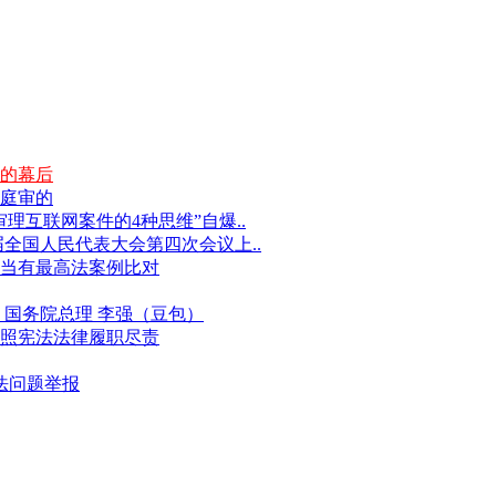
的幕后
庭审的
互联网案件的4种思维”自爆..
届全国人民代表大会第四次会议上..
当有最高法案例比对
国务院总理 李强（豆包）
照宪法法律履职尽责
违法问题举报