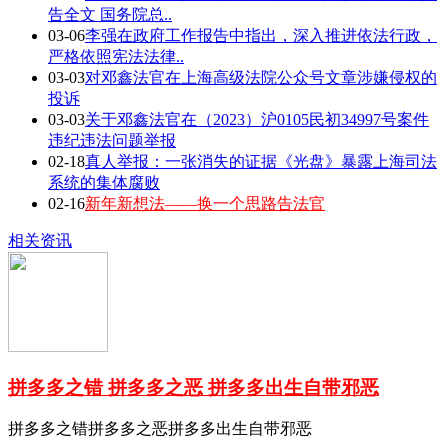
告全文 国务院总..
03-06
李强在政府工作报告中指出，深入推进依法行政，
严格依照宪法法律..
03-03
对邓鑫法官在上海高级法院公众号文章涉嫌侵权的
投诉
03-03
关于邓鑫法官在（2023）沪0105民初34997号案件
违纪违法问题举报
02-18
真人举报：一张消失的证据《光盘》暴露上海司法
系统的集体腐败
02-16
新年新想法——换一个思路告法官
相关资讯
拼多多之错 拼多多之恶 拼多多出生自带邪恶
拼多多之错拼多多之恶拼多多出生自带邪恶