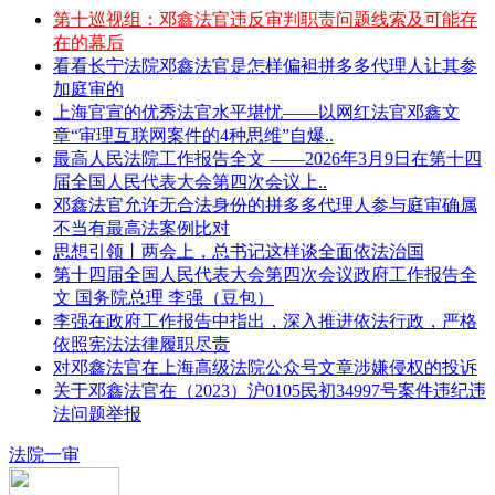
第十巡视组：邓鑫法官违反审判职责问题线索及可能存
在的幕后
看看长宁法院邓鑫法官是怎样偏袒拼多多代理人让其参
加庭审的
上海官宣的优秀法官水平堪忧——以网红法官邓鑫文
章“审理互联网案件的4种思维”自爆..
最高人民法院工作报告全文 ——2026年3月9日在第十四
届全国人民代表大会第四次会议上..
邓鑫法官允许无合法身份的拼多多代理人参与庭审确属
不当有最高法案例比对
思想引领丨两会上，总书记这样谈全面依法治国
第十四届全国人民代表大会第四次会议政府工作报告全
文 国务院总理 李强（豆包）
李强在政府工作报告中指出，深入推进依法行政，严格
依照宪法法律履职尽责
对邓鑫法官在上海高级法院公众号文章涉嫌侵权的投诉
关于邓鑫法官在（2023）沪0105民初34997号案件违纪违
法问题举报
法院一审