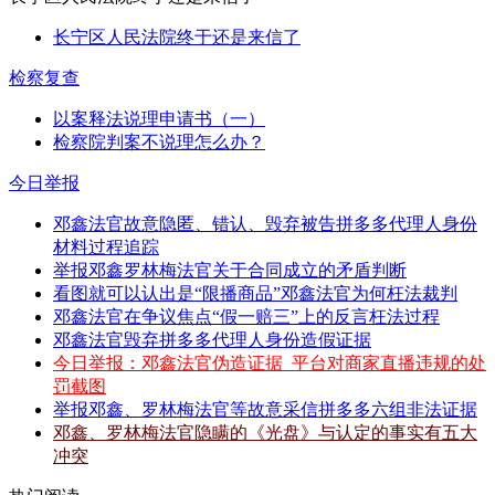
长宁区人民法院终于还是来信了
检察复查
以案释法说理申请书（一）
检察院判案不说理怎么办？
今日举报
邓鑫法官故意隐匿、错认、毁弃被告拼多多代理人身份
材料过程追踪
举报邓鑫罗林梅法官关于合同成立的矛盾判断
看图就可以认出是“限播商品”邓鑫法官为何枉法裁判
邓鑫法官在争议焦点“假一赔三”上的反言枉法过程
邓鑫法官毁弃拼多多代理人身份造假证据
今日举报：邓鑫法官伪造证据_平台对商家直播违规的处
罚截图
举报邓鑫、罗林梅法官等故意采信拼多多六组非法证据
邓鑫、罗林梅法官隐瞒的《光盘》与认定的事实有五大
冲突