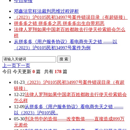
今日举报
邓鑫法官枉法裁判思维过程评析
（2023）沪0105民初34997号案件错误目录（有超链接）
拼多多之错 拼多多之恶 拼多多出生自带邪恶
法律人罗翔如果中国老百姓都敢去行使天价索赔会怎么
样
从拼多多《用户服务协议》看电商先天之错 ——以
（2023）沪0105民初34997号案件为例
搜 索
上一页
下一页
今日
今天更新
0
篇 共有
178
篇
01-23
（2023）沪0105民初34997号案件错误目录（有超
链接）
12-22
法律人罗翔如果中国老百姓都敢去行使天价索赔会
怎么样
12-09
从拼多多《用户服务协议》看电商先天之错 ——
以（2023）沪0105民..
05-30
判决书中的造假——改变数值——直接造成899万
元差价