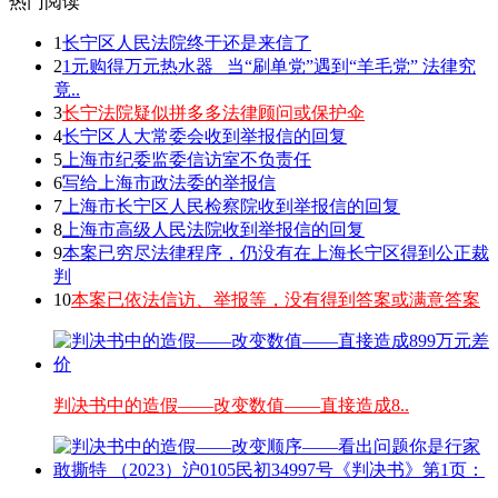
热门阅读
1
长宁区人民法院终于还是来信了
2
1元购得万元热水器 _当“刷单党”遇到“羊毛党” 法律究
竟..
3
长宁法院疑似拼多多法律顾问或保护伞
4
长宁区人大常委会收到举报信的回复
5
上海市纪委监委信访室不负责任
6
写给上海市政法委的举报信
7
上海市长宁区人民检察院收到举报信的回复
8
上海市高级人民法院收到举报信的回复
9
本案已穷尽法律程序，仍没有在上海长宁区得到公正裁
判
10
本案已依法信访、举报等，没有得到答案或满意答案
判决书中的造假——改变数值——直接造成8..