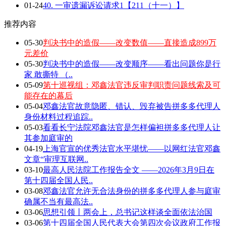
01-24
40. 一审遗漏诉讼请求1【211（十一）】
推荐内容
05-30
判决书中的造假——改变数值——直接造成899万
元差价
05-30
判决书中的造假——改变顺序——看出问题你是行
家 敢撕特 （..
05-09
第十巡视组：邓鑫法官违反审判职责问题线索及可
能存在的幕后
05-04
邓鑫法官故意隐匿、错认、毁弃被告拼多多代理人
身份材料过程追踪..
05-03
看看长宁法院邓鑫法官是怎样偏袒拼多多代理人让
其参加庭审的
04-19
上海官宣的优秀法官水平堪忧——以网红法官邓鑫
文章“审理互联网..
03-10
最高人民法院工作报告全文 ——2026年3月9日在
第十四届全国人民..
03-08
邓鑫法官允许无合法身份的拼多多代理人参与庭审
确属不当有最高法..
03-06
思想引领丨两会上，总书记这样谈全面依法治国
03-06
第十四届全国人民代表大会第四次会议政府工作报