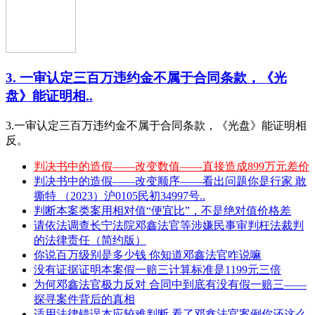
3. 一审认定三百万违约金不属于合同条款，《光
盘》能证明相..
3.一审认定三百万违约金不属于合同条款，《光盘》能证明相
反。
判决书中的造假——改变数值——直接造成899万元差价
判决书中的造假——改变顺序——看出问题你是行家 敢
撕特 （2023）沪0105民初34997号..
判断本案类案用相对值“便宜比”，不是绝对值价格差
请依法调查长宁法院邓鑫法官等涉嫌民事审判枉法裁判
的法律责任（简约版）
你说百万级别是多少钱 你知道邓鑫法官咋说嘛
没有证据证明本案假一赔三计算标准是1199元三倍
为何邓鑫法官极力反对 合同中到底有没有假一赔三——
探寻案件背后的真相
适用法律错误本应较难判断 看了邓鑫法官案例你还这么