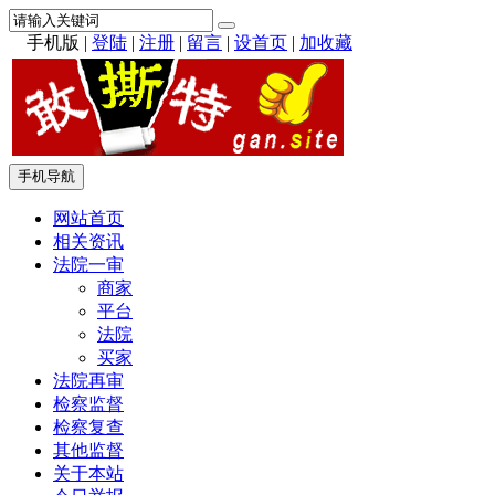
手机版
|
登陆
|
注册
|
留言
|
设首页
|
加收藏
手机导航
网站首页
相关资讯
法院一审
商家
平台
法院
买家
法院再审
检察监督
检察复查
其他监督
关于本站