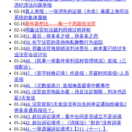
违纪违法问题举报
02-18
真人举报：一张消失的证据《光盘》暴露上海司法
系统的集体腐败
02-16
新年新想法——换一个思路告法官
02-14
邓鑫法官枉法裁判思维过程评析
01-24
51. 最后：拼多多之错，拼多多之恶
01-24
50. 长宁法官的其他徇私舞弊行为追踪
01-24
49. 邓鑫法官推脱错误判决责任：称本案已经过专
业法官会议讨论
01-24
48. 《民事一审案件审判流程管理情况》造假（三
假配合）
01-24
47. 《音字转换记录》也造假：开庭时间造假+人员
造假
01-24
46. 《元数据表3》造假掩盖庭审中断事件
01-24
45. 法官故意拖延办案：违反法定期限，判决书迟
延3天发送
01-24
44. 法官提前5天发送没有出生的举证通知给被告2
拼多多通风报信？..
01-24
43. 超出诉讼请求：案中合同是否成立不是诉请
01-24
42. 超出诉讼请求：《消保法》“欺诈”没有诉请
01-24
41. 一审遗漏诉讼请求3【211（十一）】