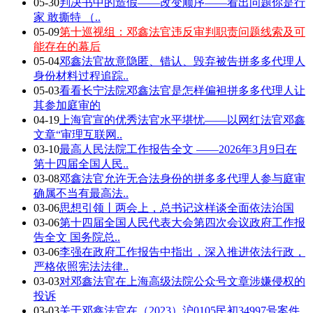
05-30
判决书中的造假——改变顺序——看出问题你是行
家 敢撕特 （..
05-09
第十巡视组：邓鑫法官违反审判职责问题线索及可
能存在的幕后
05-04
邓鑫法官故意隐匿、错认、毁弃被告拼多多代理人
身份材料过程追踪..
05-03
看看长宁法院邓鑫法官是怎样偏袒拼多多代理人让
其参加庭审的
04-19
上海官宣的优秀法官水平堪忧——以网红法官邓鑫
文章“审理互联网..
03-10
最高人民法院工作报告全文 ——2026年3月9日在
第十四届全国人民..
03-08
邓鑫法官允许无合法身份的拼多多代理人参与庭审
确属不当有最高法..
03-06
思想引领丨两会上，总书记这样谈全面依法治国
03-06
第十四届全国人民代表大会第四次会议政府工作报
告全文 国务院总..
03-06
李强在政府工作报告中指出，深入推进依法行政，
严格依照宪法法律..
03-03
对邓鑫法官在上海高级法院公众号文章涉嫌侵权的
投诉
03-03
关于邓鑫法官在（2023）沪0105民初34997号案件