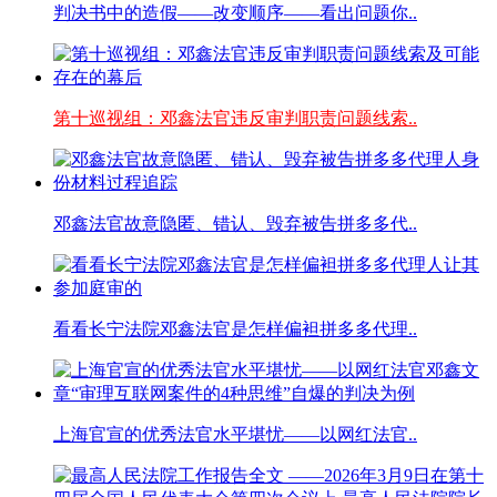
判决书中的造假——改变顺序——看出问题你..
第十巡视组：邓鑫法官违反审判职责问题线索..
邓鑫法官故意隐匿、错认、毁弃被告拼多多代..
看看长宁法院邓鑫法官是怎样偏袒拼多多代理..
上海官宣的优秀法官水平堪忧——以网红法官..