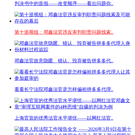
判决书中的造假——改变顺序——看出问题你..
第十巡视组：邓鑫法官违反审判职责问题线索..
邓鑫法官故意隐匿、错认、毁弃被告拼多多代..
看看长宁法院邓鑫法官是怎样偏袒拼多多代理..
上海官宣的优秀法官水平堪忧——以网红法官..