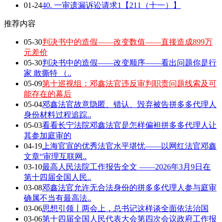
01-24
40. 一审遗漏诉讼请求1【211（十一）】
推荐内容
05-30
判决书中的造假——改变数值——直接造成899万
元差价
05-30
判决书中的造假——改变顺序——看出问题你是行
家 敢撕特 （..
05-09
第十巡视组：邓鑫法官违反审判职责问题线索及可
能存在的幕后
05-04
邓鑫法官故意隐匿、错认、毁弃被告拼多多代理人
身份材料过程追踪..
05-03
看看长宁法院邓鑫法官是怎样偏袒拼多多代理人让
其参加庭审的
04-19
上海官宣的优秀法官水平堪忧——以网红法官邓鑫
文章“审理互联网..
03-10
最高人民法院工作报告全文 ——2026年3月9日在
第十四届全国人民..
03-08
邓鑫法官允许无合法身份的拼多多代理人参与庭审
确属不当有最高法..
03-06
思想引领丨两会上，总书记这样谈全面依法治国
03-06
第十四届全国人民代表大会第四次会议政府工作报