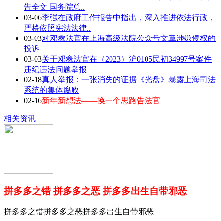
告全文 国务院总..
03-06
李强在政府工作报告中指出，深入推进依法行政，
严格依照宪法法律..
03-03
对邓鑫法官在上海高级法院公众号文章涉嫌侵权的
投诉
03-03
关于邓鑫法官在（2023）沪0105民初34997号案件
违纪违法问题举报
02-18
真人举报：一张消失的证据《光盘》暴露上海司法
系统的集体腐败
02-16
新年新想法——换一个思路告法官
相关资讯
拼多多之错 拼多多之恶 拼多多出生自带邪恶
拼多多之错拼多多之恶拼多多出生自带邪恶