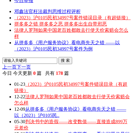
今日举报
邓鑫法官枉法裁判思维过程评析
（2023）沪0105民初34997号案件错误目录（有超链接）
拼多多之错 拼多多之恶 拼多多出生自带邪恶
法律人罗翔如果中国老百姓都敢去行使天价索赔会怎么
样
从拼多多《用户服务协议》看电商先天之错 ——以
（2023）沪0105民初34997号案件为例
搜 索
上一页
下一页
今日
今天更新
0
篇 共有
178
篇
01-23
（2023）沪0105民初34997号案件错误目录（有超
链接）
12-22
法律人罗翔如果中国老百姓都敢去行使天价索赔会
怎么样
12-09
从拼多多《用户服务协议》看电商先天之错 ——
以（2023）沪0105民..
05-30
判决书中的造假——改变数值——直接造成899万
元差价