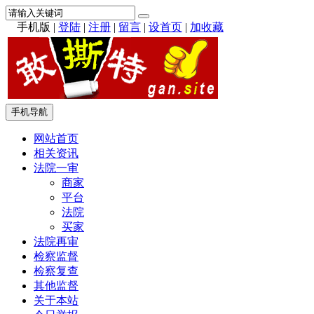
手机版
|
登陆
|
注册
|
留言
|
设首页
|
加收藏
手机导航
网站首页
相关资讯
法院一审
商家
平台
法院
买家
法院再审
检察监督
检察复查
其他监督
关于本站