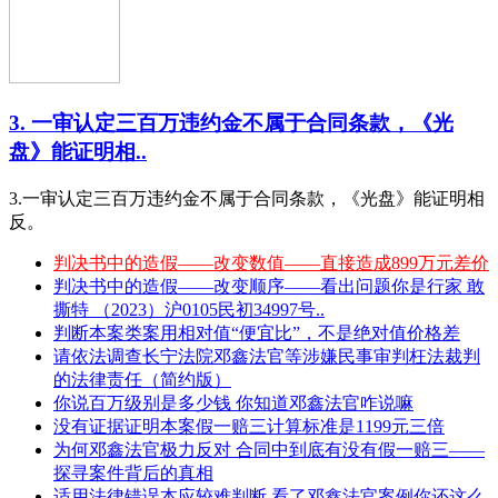
3. 一审认定三百万违约金不属于合同条款，《光
盘》能证明相..
3.一审认定三百万违约金不属于合同条款，《光盘》能证明相
反。
判决书中的造假——改变数值——直接造成899万元差价
判决书中的造假——改变顺序——看出问题你是行家 敢
撕特 （2023）沪0105民初34997号..
判断本案类案用相对值“便宜比”，不是绝对值价格差
请依法调查长宁法院邓鑫法官等涉嫌民事审判枉法裁判
的法律责任（简约版）
你说百万级别是多少钱 你知道邓鑫法官咋说嘛
没有证据证明本案假一赔三计算标准是1199元三倍
为何邓鑫法官极力反对 合同中到底有没有假一赔三——
探寻案件背后的真相
适用法律错误本应较难判断 看了邓鑫法官案例你还这么