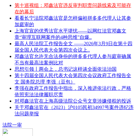
第十巡视组：邓鑫法官违反审判职责问题线索及可能存
在的幕后
看看长宁法院邓鑫法官是怎样偏袒拼多多代理人让其参
加庭审的
上海官宣的优秀法官水平堪忧——以网红法官邓鑫文
章“审理互联网案件的4种思维”自爆..
最高人民法院工作报告全文 ——2026年3月9日在第十四
届全国人民代表大会第四次会议上..
邓鑫法官允许无合法身份的拼多多代理人参与庭审确属
不当有最高法案例比对
思想引领丨两会上，总书记这样谈全面依法治国
第十四届全国人民代表大会第四次会议政府工作报告全
文 国务院总理 李强（豆包）
李强在政府工作报告中指出，深入推进依法行政，严格
依照宪法法律履职尽责
对邓鑫法官在上海高级法院公众号文章涉嫌侵权的投诉
关于邓鑫法官在（2023）沪0105民初34997号案件违纪违
法问题举报
法院一审