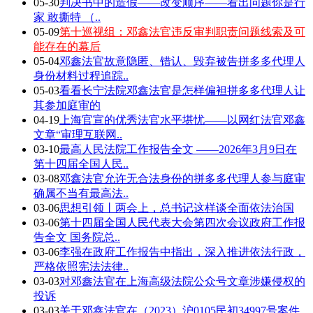
05-30
判决书中的造假——改变顺序——看出问题你是行
家 敢撕特 （..
05-09
第十巡视组：邓鑫法官违反审判职责问题线索及可
能存在的幕后
05-04
邓鑫法官故意隐匿、错认、毁弃被告拼多多代理人
身份材料过程追踪..
05-03
看看长宁法院邓鑫法官是怎样偏袒拼多多代理人让
其参加庭审的
04-19
上海官宣的优秀法官水平堪忧——以网红法官邓鑫
文章“审理互联网..
03-10
最高人民法院工作报告全文 ——2026年3月9日在
第十四届全国人民..
03-08
邓鑫法官允许无合法身份的拼多多代理人参与庭审
确属不当有最高法..
03-06
思想引领丨两会上，总书记这样谈全面依法治国
03-06
第十四届全国人民代表大会第四次会议政府工作报
告全文 国务院总..
03-06
李强在政府工作报告中指出，深入推进依法行政，
严格依照宪法法律..
03-03
对邓鑫法官在上海高级法院公众号文章涉嫌侵权的
投诉
03-03
关于邓鑫法官在（2023）沪0105民初34997号案件