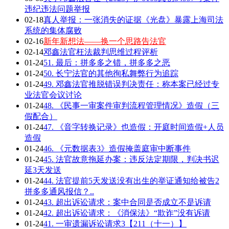
违纪违法问题举报
02-18
真人举报：一张消失的证据《光盘》暴露上海司法
系统的集体腐败
02-16
新年新想法——换一个思路告法官
02-14
邓鑫法官枉法裁判思维过程评析
01-24
51. 最后：拼多多之错，拼多多之恶
01-24
50. 长宁法官的其他徇私舞弊行为追踪
01-24
49. 邓鑫法官推脱错误判决责任：称本案已经过专
业法官会议讨论
01-24
48. 《民事一审案件审判流程管理情况》造假（三
假配合）
01-24
47. 《音字转换记录》也造假：开庭时间造假+人员
造假
01-24
46. 《元数据表3》造假掩盖庭审中断事件
01-24
45. 法官故意拖延办案：违反法定期限，判决书迟
延3天发送
01-24
44. 法官提前5天发送没有出生的举证通知给被告2
拼多多通风报信？..
01-24
43. 超出诉讼请求：案中合同是否成立不是诉请
01-24
42. 超出诉讼请求：《消保法》“欺诈”没有诉请
01-24
41. 一审遗漏诉讼请求3【211（十一）】