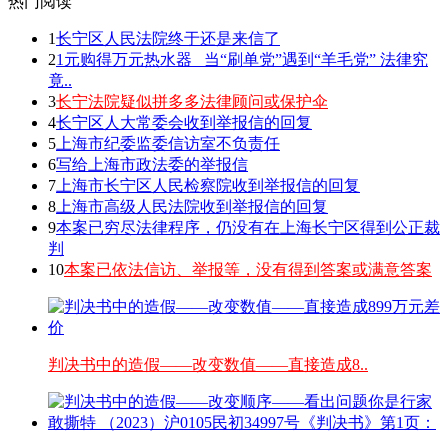
热门阅读
1
长宁区人民法院终于还是来信了
2
1元购得万元热水器 _当“刷单党”遇到“羊毛党” 法律究
竟..
3
长宁法院疑似拼多多法律顾问或保护伞
4
长宁区人大常委会收到举报信的回复
5
上海市纪委监委信访室不负责任
6
写给上海市政法委的举报信
7
上海市长宁区人民检察院收到举报信的回复
8
上海市高级人民法院收到举报信的回复
9
本案已穷尽法律程序，仍没有在上海长宁区得到公正裁
判
10
本案已依法信访、举报等，没有得到答案或满意答案
判决书中的造假——改变数值——直接造成8..