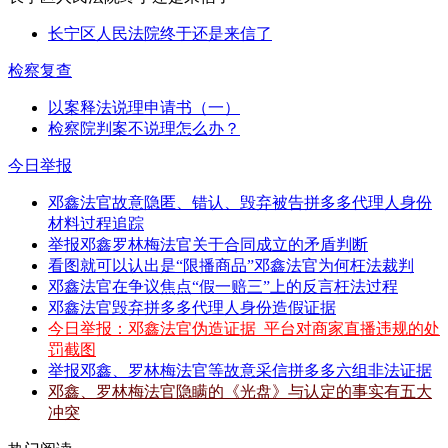
长宁区人民法院终于还是来信了
检察复查
以案释法说理申请书（一）
检察院判案不说理怎么办？
今日举报
邓鑫法官故意隐匿、错认、毁弃被告拼多多代理人身份
材料过程追踪
举报邓鑫罗林梅法官关于合同成立的矛盾判断
看图就可以认出是“限播商品”邓鑫法官为何枉法裁判
邓鑫法官在争议焦点“假一赔三”上的反言枉法过程
邓鑫法官毁弃拼多多代理人身份造假证据
今日举报：邓鑫法官伪造证据_平台对商家直播违规的处
罚截图
举报邓鑫、罗林梅法官等故意采信拼多多六组非法证据
邓鑫、罗林梅法官隐瞒的《光盘》与认定的事实有五大
冲突