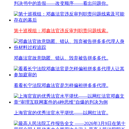
判决书中的造假——改变顺序——看出问题你..
第十巡视组：邓鑫法官违反审判职责问题线索..
邓鑫法官故意隐匿、错认、毁弃被告拼多多代..
看看长宁法院邓鑫法官是怎样偏袒拼多多代理..
上海官宣的优秀法官水平堪忧——以网红法官..