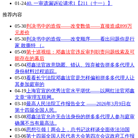
01-24
40. 一审遗漏诉讼请求1【211（十一）】
推荐内容
05-30
判决书中的造假——改变数值——直接造成899万
元差价
05-30
判决书中的造假——改变顺序——看出问题你是行
家 敢撕特 （..
05-09
第十巡视组：邓鑫法官违反审判职责问题线索及可
能存在的幕后
05-04
邓鑫法官故意隐匿、错认、毁弃被告拼多多代理人
身份材料过程追踪..
05-03
看看长宁法院邓鑫法官是怎样偏袒拼多多代理人让
其参加庭审的
04-19
上海官宣的优秀法官水平堪忧——以网红法官邓鑫
文章“审理互联网..
03-10
最高人民法院工作报告全文 ——2026年3月9日在
第十四届全国人民..
03-08
邓鑫法官允许无合法身份的拼多多代理人参与庭审
确属不当有最高法..
03-06
思想引领丨两会上，总书记这样谈全面依法治国
03-06
第十四届全国人民代表大会第四次会议政府工作报