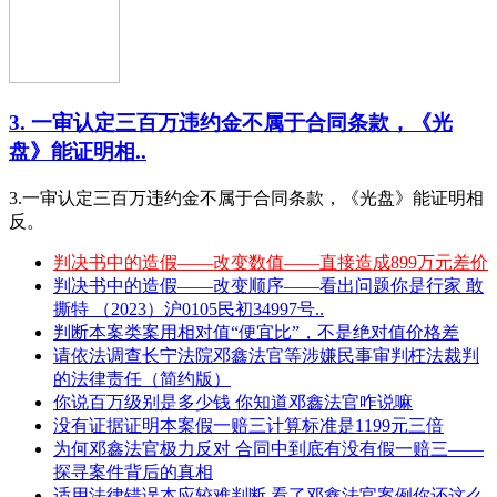
3. 一审认定三百万违约金不属于合同条款，《光
盘》能证明相..
3.一审认定三百万违约金不属于合同条款，《光盘》能证明相
反。
判决书中的造假——改变数值——直接造成899万元差价
判决书中的造假——改变顺序——看出问题你是行家 敢
撕特 （2023）沪0105民初34997号..
判断本案类案用相对值“便宜比”，不是绝对值价格差
请依法调查长宁法院邓鑫法官等涉嫌民事审判枉法裁判
的法律责任（简约版）
你说百万级别是多少钱 你知道邓鑫法官咋说嘛
没有证据证明本案假一赔三计算标准是1199元三倍
为何邓鑫法官极力反对 合同中到底有没有假一赔三——
探寻案件背后的真相
适用法律错误本应较难判断 看了邓鑫法官案例你还这么