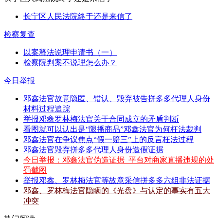
长宁区人民法院终于还是来信了
检察复查
以案释法说理申请书（一）
检察院判案不说理怎么办？
今日举报
邓鑫法官故意隐匿、错认、毁弃被告拼多多代理人身份
材料过程追踪
举报邓鑫罗林梅法官关于合同成立的矛盾判断
看图就可以认出是“限播商品”邓鑫法官为何枉法裁判
邓鑫法官在争议焦点“假一赔三”上的反言枉法过程
邓鑫法官毁弃拼多多代理人身份造假证据
今日举报：邓鑫法官伪造证据_平台对商家直播违规的处
罚截图
举报邓鑫、罗林梅法官等故意采信拼多多六组非法证据
邓鑫、罗林梅法官隐瞒的《光盘》与认定的事实有五大
冲突