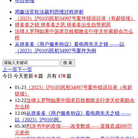
今日举报
邓鑫法官枉法裁判思维过程评析
（2023）沪0105民初34997号案件错误目录（有超链接）
拼多多之错 拼多多之恶 拼多多出生自带邪恶
法律人罗翔如果中国老百姓都敢去行使天价索赔会怎么
样
从拼多多《用户服务协议》看电商先天之错 ——以
（2023）沪0105民初34997号案件为例
搜 索
上一页
下一页
今日
今天更新
0
篇 共有
178
篇
01-23
（2023）沪0105民初34997号案件错误目录（有超
链接）
12-22
法律人罗翔如果中国老百姓都敢去行使天价索赔会
怎么样
12-09
从拼多多《用户服务协议》看电商先天之错 ——
以（2023）沪0105民..
05-30
判决书中的造假——改变数值——直接造成899万
元差价