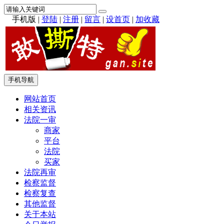
手机版
|
登陆
|
注册
|
留言
|
设首页
|
加收藏
手机导航
网站首页
相关资讯
法院一审
商家
平台
法院
买家
法院再审
检察监督
检察复查
其他监督
关于本站