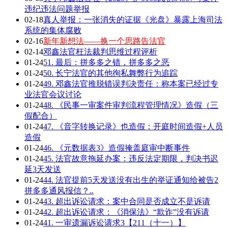
违纪违法问题举报
02-18
真人举报：一张消失的证据《光盘》暴露上海司法
系统的集体腐败
02-16
新年新想法——换一个思路告法官
02-14
邓鑫法官枉法裁判思维过程评析
01-24
51. 最后：拼多多之错，拼多多之恶
01-24
50. 长宁法官的其他徇私舞弊行为追踪
01-24
49. 邓鑫法官推脱错误判决责任：称本案已经过专
业法官会议讨论
01-24
48. 《民事一审案件审判流程管理情况》造假（三
假配合）
01-24
47. 《音字转换记录》也造假：开庭时间造假+人员
造假
01-24
46. 《元数据表3》造假掩盖庭审中断事件
01-24
45. 法官故意拖延办案：违反法定期限，判决书迟
延3天发送
01-24
44. 法官提前5天发送没有出生的举证通知给被告2
拼多多通风报信？..
01-24
43. 超出诉讼请求：案中合同是否成立不是诉请
01-24
42. 超出诉讼请求：《消保法》“欺诈”没有诉请
01-24
41. 一审遗漏诉讼请求3【211（十一）】