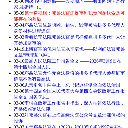
05-30
判决书中的造假——改变顺序——看出问题你是行
家 敢撕特 （..
05-09
第十巡视组：邓鑫法官违反审判职责问题线索及可
能存在的幕后
05-04
邓鑫法官故意隐匿、错认、毁弃被告拼多多代理人
身份材料过程追踪..
05-03
看看长宁法院邓鑫法官是怎样偏袒拼多多代理人让
其参加庭审的
04-19
上海官宣的优秀法官水平堪忧——以网红法官邓鑫
文章“审理互联网..
03-10
最高人民法院工作报告全文 ——2026年3月9日在
第十四届全国人民..
03-08
邓鑫法官允许无合法身份的拼多多代理人参与庭审
确属不当有最高法..
03-06
思想引领丨两会上，总书记这样谈全面依法治国
03-06
第十四届全国人民代表大会第四次会议政府工作报
告全文 国务院总..
03-06
李强在政府工作报告中指出，深入推进依法行政，
严格依照宪法法律..
03-03
对邓鑫法官在上海高级法院公众号文章涉嫌侵权的
投诉
03-03
关于邓鑫法官在（2023）沪0105民初34997号案件