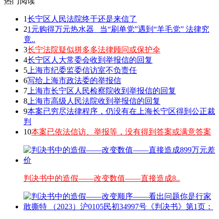
热门阅读
1
长宁区人民法院终于还是来信了
2
1元购得万元热水器 _当“刷单党”遇到“羊毛党” 法律究
竟..
3
长宁法院疑似拼多多法律顾问或保护伞
4
长宁区人大常委会收到举报信的回复
5
上海市纪委监委信访室不负责任
6
写给上海市政法委的举报信
7
上海市长宁区人民检察院收到举报信的回复
8
上海市高级人民法院收到举报信的回复
9
本案已穷尽法律程序，仍没有在上海长宁区得到公正裁
判
10
本案已依法信访、举报等，没有得到答案或满意答案
判决书中的造假——改变数值——直接造成8..