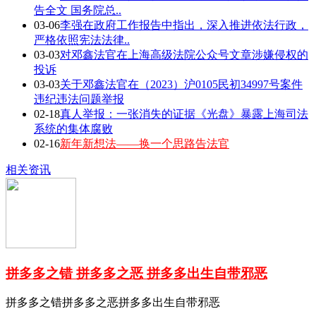
告全文 国务院总..
03-06
李强在政府工作报告中指出，深入推进依法行政，
严格依照宪法法律..
03-03
对邓鑫法官在上海高级法院公众号文章涉嫌侵权的
投诉
03-03
关于邓鑫法官在（2023）沪0105民初34997号案件
违纪违法问题举报
02-18
真人举报：一张消失的证据《光盘》暴露上海司法
系统的集体腐败
02-16
新年新想法——换一个思路告法官
相关资讯
拼多多之错 拼多多之恶 拼多多出生自带邪恶
拼多多之错拼多多之恶拼多多出生自带邪恶