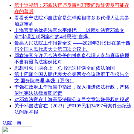
第十巡视组：邓鑫法官违反审判职责问题线索及可能存
在的幕后
看看长宁法院邓鑫法官是怎样偏袒拼多多代理人让其参
加庭审的
上海官宣的优秀法官水平堪忧——以网红法官邓鑫文
章“审理互联网案件的4种思维”自爆..
最高人民法院工作报告全文 ——2026年3月9日在第十四
届全国人民代表大会第四次会议上..
邓鑫法官允许无合法身份的拼多多代理人参与庭审确属
不当有最高法案例比对
思想引领丨两会上，总书记这样谈全面依法治国
第十四届全国人民代表大会第四次会议政府工作报告全
文 国务院总理 李强（豆包）
李强在政府工作报告中指出，深入推进依法行政，严格
依照宪法法律履职尽责
对邓鑫法官在上海高级法院公众号文章涉嫌侵权的投诉
关于邓鑫法官在（2023）沪0105民初34997号案件违纪违
法问题举报
法院一审