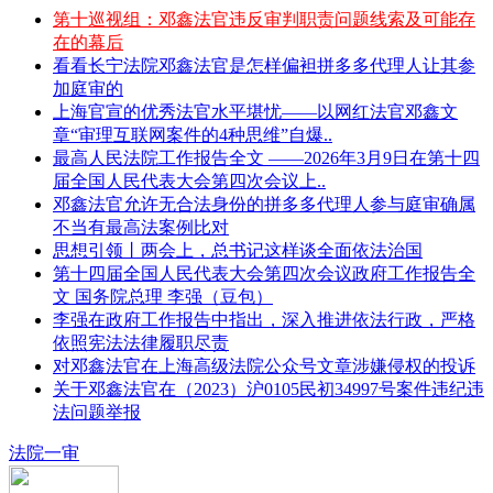
第十巡视组：邓鑫法官违反审判职责问题线索及可能存
在的幕后
看看长宁法院邓鑫法官是怎样偏袒拼多多代理人让其参
加庭审的
上海官宣的优秀法官水平堪忧——以网红法官邓鑫文
章“审理互联网案件的4种思维”自爆..
最高人民法院工作报告全文 ——2026年3月9日在第十四
届全国人民代表大会第四次会议上..
邓鑫法官允许无合法身份的拼多多代理人参与庭审确属
不当有最高法案例比对
思想引领丨两会上，总书记这样谈全面依法治国
第十四届全国人民代表大会第四次会议政府工作报告全
文 国务院总理 李强（豆包）
李强在政府工作报告中指出，深入推进依法行政，严格
依照宪法法律履职尽责
对邓鑫法官在上海高级法院公众号文章涉嫌侵权的投诉
关于邓鑫法官在（2023）沪0105民初34997号案件违纪违
法问题举报
法院一审