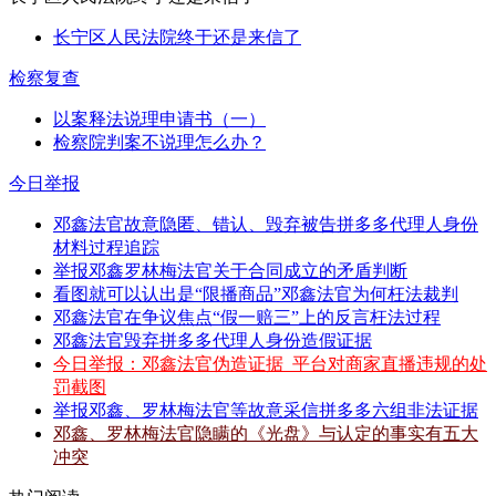
长宁区人民法院终于还是来信了
检察复查
以案释法说理申请书（一）
检察院判案不说理怎么办？
今日举报
邓鑫法官故意隐匿、错认、毁弃被告拼多多代理人身份
材料过程追踪
举报邓鑫罗林梅法官关于合同成立的矛盾判断
看图就可以认出是“限播商品”邓鑫法官为何枉法裁判
邓鑫法官在争议焦点“假一赔三”上的反言枉法过程
邓鑫法官毁弃拼多多代理人身份造假证据
今日举报：邓鑫法官伪造证据_平台对商家直播违规的处
罚截图
举报邓鑫、罗林梅法官等故意采信拼多多六组非法证据
邓鑫、罗林梅法官隐瞒的《光盘》与认定的事实有五大
冲突