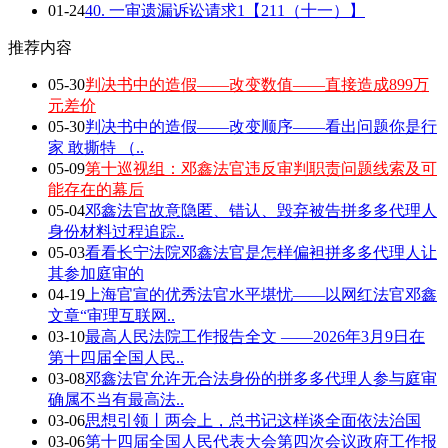
01-24
40. 一审遗漏诉讼请求1【211（十一）】
推荐内容
05-30
判决书中的造假——改变数值——直接造成899万
元差价
05-30
判决书中的造假——改变顺序——看出问题你是行
家 敢撕特 （..
05-09
第十巡视组：邓鑫法官违反审判职责问题线索及可
能存在的幕后
05-04
邓鑫法官故意隐匿、错认、毁弃被告拼多多代理人
身份材料过程追踪..
05-03
看看长宁法院邓鑫法官是怎样偏袒拼多多代理人让
其参加庭审的
04-19
上海官宣的优秀法官水平堪忧——以网红法官邓鑫
文章“审理互联网..
03-10
最高人民法院工作报告全文 ——2026年3月9日在
第十四届全国人民..
03-08
邓鑫法官允许无合法身份的拼多多代理人参与庭审
确属不当有最高法..
03-06
思想引领丨两会上，总书记这样谈全面依法治国
03-06
第十四届全国人民代表大会第四次会议政府工作报