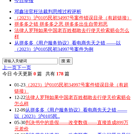
今日举报
邓鑫法官枉法裁判思维过程评析
（2023）沪0105民初34997号案件错误目录（有超链接）
拼多多之错 拼多多之恶 拼多多出生自带邪恶
法律人罗翔如果中国老百姓都敢去行使天价索赔会怎么
样
从拼多多《用户服务协议》看电商先天之错 ——以
（2023）沪0105民初34997号案件为例
搜 索
上一页
下一页
今日
今天更新
0
篇 共有
178
篇
01-23
（2023）沪0105民初34997号案件错误目录（有超
链接）
12-22
法律人罗翔如果中国老百姓都敢去行使天价索赔会
怎么样
12-09
从拼多多《用户服务协议》看电商先天之错 ——
以（2023）沪0105民..
05-30
判决书中的造假——改变数值——直接造成899万
元差价