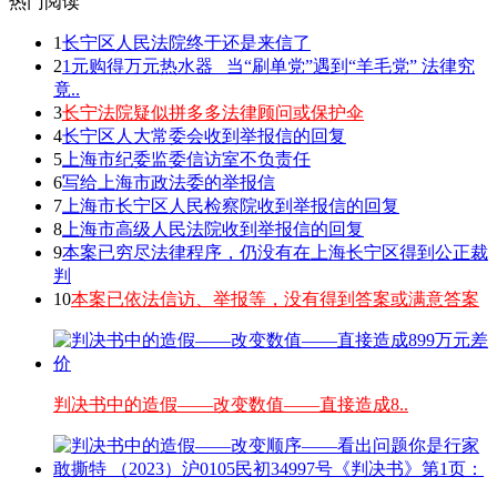
热门阅读
1
长宁区人民法院终于还是来信了
2
1元购得万元热水器 _当“刷单党”遇到“羊毛党” 法律究
竟..
3
长宁法院疑似拼多多法律顾问或保护伞
4
长宁区人大常委会收到举报信的回复
5
上海市纪委监委信访室不负责任
6
写给上海市政法委的举报信
7
上海市长宁区人民检察院收到举报信的回复
8
上海市高级人民法院收到举报信的回复
9
本案已穷尽法律程序，仍没有在上海长宁区得到公正裁
判
10
本案已依法信访、举报等，没有得到答案或满意答案
判决书中的造假——改变数值——直接造成8..