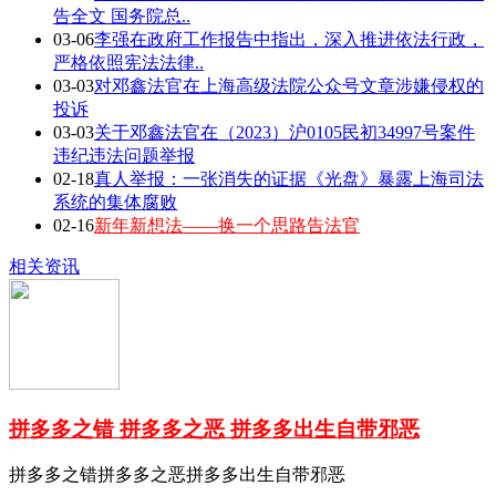
告全文 国务院总..
03-06
李强在政府工作报告中指出，深入推进依法行政，
严格依照宪法法律..
03-03
对邓鑫法官在上海高级法院公众号文章涉嫌侵权的
投诉
03-03
关于邓鑫法官在（2023）沪0105民初34997号案件
违纪违法问题举报
02-18
真人举报：一张消失的证据《光盘》暴露上海司法
系统的集体腐败
02-16
新年新想法——换一个思路告法官
相关资讯
拼多多之错 拼多多之恶 拼多多出生自带邪恶
拼多多之错拼多多之恶拼多多出生自带邪恶