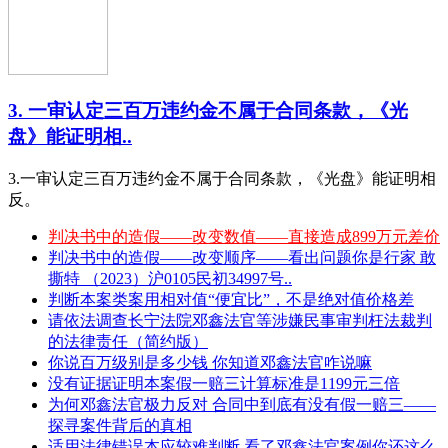
3. 一审认定三百万违约金不属于合同条款，《光
盘》能证明相..
3.一审认定三百万违约金不属于合同条款，《光盘》能证明相
反。
判决书中的造假——改变数值——直接造成899万元差价
判决书中的造假——改变顺序——看出问题你是行家 敢
撕特 （2023）沪0105民初34997号..
判断本案类案用相对值“便宜比”，不是绝对值价格差
请依法调查长宁法院邓鑫法官等涉嫌民事审判枉法裁判
的法律责任（简约版）
你说百万级别是多少钱 你知道邓鑫法官咋说嘛
没有证据证明本案假一赔三计算标准是1199元三倍
为何邓鑫法官极力反对 合同中到底有没有假一赔三——
探寻案件背后的真相
适用法律错误本应较难判断 看了邓鑫法官案例你还这么