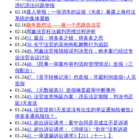
违纪违法问题举报
02-18
真人举报：一张消失的证据《光盘》暴露上海司法
系统的集体腐败
02-16
新年新想法——换一个思路告法官
02-14
邓鑫法官枉法裁判思维过程评析
01-24
51. 最后：拼多多之错，拼多多之恶
01-24
50. 长宁法官的其他徇私舞弊行为追踪
01-24
49. 邓鑫法官推脱错误判决责任：称本案已经过专
业法官会议讨论
01-24
48. 《民事一审案件审判流程管理情况》造假（三
假配合）
01-24
47. 《音字转换记录》也造假：开庭时间造假+人员
造假
01-24
46. 《元数据表3》造假掩盖庭审中断事件
01-24
45. 法官故意拖延办案：违反法定期限，判决书迟
延3天发送
01-24
44. 法官提前5天发送没有出生的举证通知给被告2
拼多多通风报信？..
01-24
43. 超出诉讼请求：案中合同是否成立不是诉请
01-24
42. 超出诉讼请求：《消保法》“欺诈”没有诉请
01-24
41. 一审遗漏诉讼请求3【211（十一）】