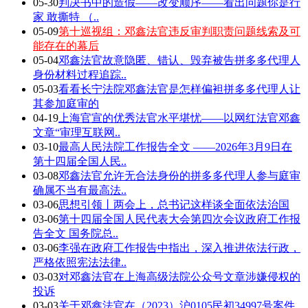
05-30
判决书中的造假——改变顺序——看出问题你是行
家 敢撕特 （..
05-09
第十巡视组：邓鑫法官违反审判职责问题线索及可
能存在的幕后
05-04
邓鑫法官故意隐匿、错认、毁弃被告拼多多代理人
身份材料过程追踪..
05-03
看看长宁法院邓鑫法官是怎样偏袒拼多多代理人让
其参加庭审的
04-19
上海官宣的优秀法官水平堪忧——以网红法官邓鑫
文章“审理互联网..
03-10
最高人民法院工作报告全文 ——2026年3月9日在
第十四届全国人民..
03-08
邓鑫法官允许无合法身份的拼多多代理人参与庭审
确属不当有最高法..
03-06
思想引领丨两会上，总书记这样谈全面依法治国
03-06
第十四届全国人民代表大会第四次会议政府工作报
告全文 国务院总..
03-06
李强在政府工作报告中指出，深入推进依法行政，
严格依照宪法法律..
03-03
对邓鑫法官在上海高级法院公众号文章涉嫌侵权的
投诉
03-03
关于邓鑫法官在（2023）沪0105民初34997号案件