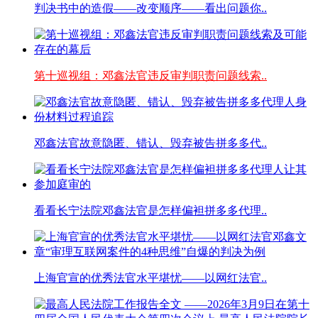
判决书中的造假——改变顺序——看出问题你..
第十巡视组：邓鑫法官违反审判职责问题线索..
邓鑫法官故意隐匿、错认、毁弃被告拼多多代..
看看长宁法院邓鑫法官是怎样偏袒拼多多代理..
上海官宣的优秀法官水平堪忧——以网红法官..