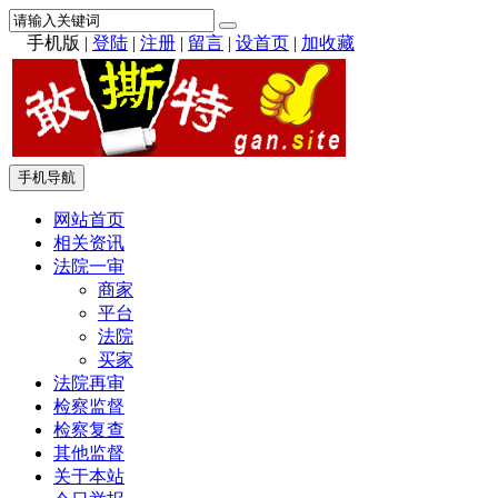
手机版
|
登陆
|
注册
|
留言
|
设首页
|
加收藏
手机导航
网站首页
相关资讯
法院一审
商家
平台
法院
买家
法院再审
检察监督
检察复查
其他监督
关于本站